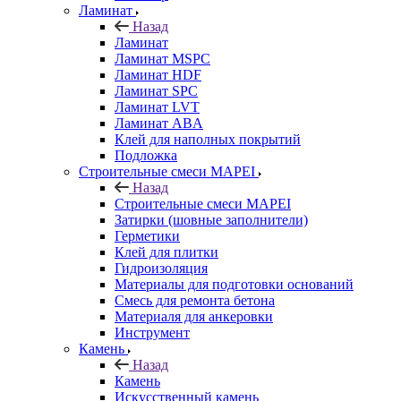
Ламинат
Назад
Ламинат
Ламинат MSPC
Ламинат HDF
Ламинат SPC
Ламинат LVT
Ламинат ABA
Клей для наполных покрытий
Подложка
Строительные смеси MAPEI
Назад
Строительные смеси MAPEI
Затирки (шовные заполнители)
Герметики
Клей для плитки
Гидроизоляция
Материалы для подготовки оснований
Смесь для ремонта бетона
Материаля для анкеровки
Инструмент
Камень
Назад
Камень
Искусственный камень