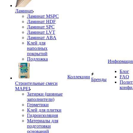
Ламинат
Ламинат MSPC
Ламинат HDF
Ламинат SPC
Ламинат LVT
Ламинат ABA
Клей для
наполных
покрытий
Подложка
Информаци
Блог
Коллекции
FAQ
Бренды
Полит
Строительные смеси
конфи
MAPEI
Затирки (шовные
заполнители)
Герметики
Клей для плитки
Гидроизоляция
Материалы для
подготовки
оснований