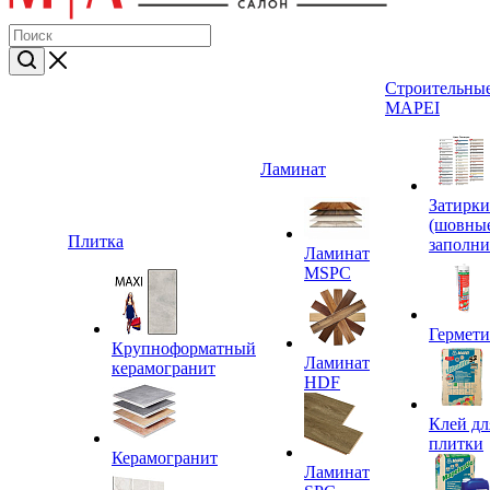
Строительные
MAPEI
Ламинат
Затирки
(шовны
Плитка
заполни
Ламинат
MSPC
Гермет
Крупноформатный
Ламинат
керамогранит
HDF
Клей дл
плитки
Керамогранит
Ламинат