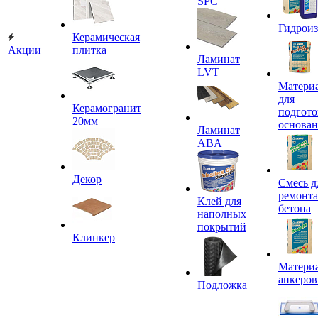
SPC
Гидроиз
Керамическая
Акции
плитка
Ламинат
LVT
Матери
для
Керамогранит
подгото
20мм
основа
Ламинат
ABA
Декор
Смесь д
ремонта
Клей для
бетона
наполных
покрытий
Клинкер
Материа
анкеров
Подложка