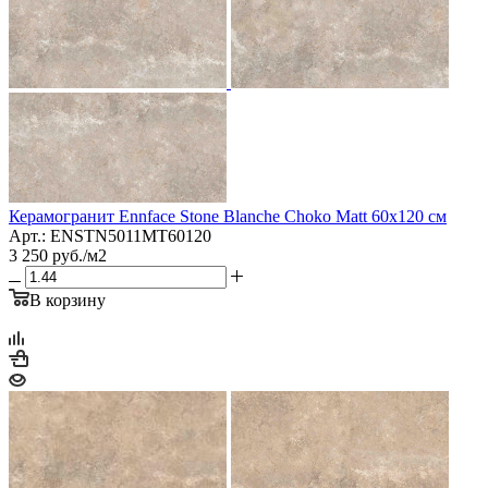
Керамогранит Ennface Stone Blanche Choko Matt 60x120 см
Арт.: ENSTN5011MT60120
3 250
руб.
/м2
В корзину