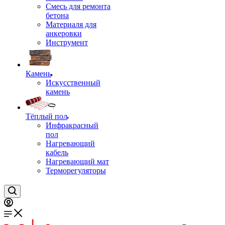
Смесь для ремонта
бетона
Материаля для
анкеровки
Инструмент
Камень
Искусственный
камень
Тёплый пол
Инфракрасный
пол
Нагревающий
кабель
Нагревающий мат
Терморегуляторы