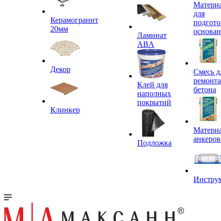
Матери
для
Керамогранит
подгото
20мм
основа
Ламинат
ABA
Декор
Смесь д
ремонта
Клей для
бетона
наполных
покрытий
Клинкер
Материа
анкеров
Подложка
Инстру