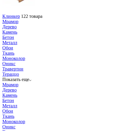
Клинкер
122 товара
Мрамор
Дерево
Камень
Бетон
Металл
Обои
Ткань
Моноколор
Оникс
Травертин
Тераццо
Показать еще
Мрамор
Дерево
Камень
Бетон
Металл
Обои
Ткань
Моноколор
Оникс