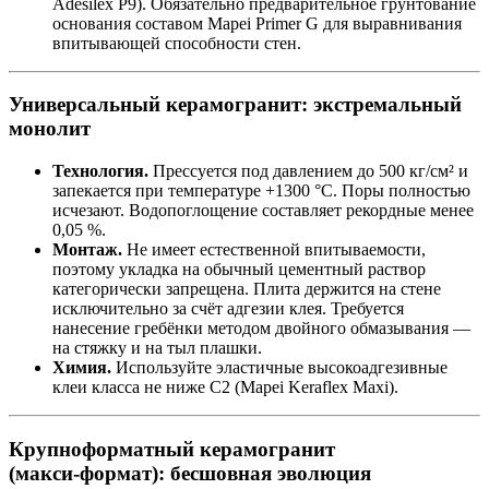
Adesilex P9). Обязательно предварительное грунтование
основания составом Mapei Primer G для выравнивания
впитывающей способности стен.
Универсальный керамогранит: экстремальный
монолит
Технология.
Прессуется под давлением до 500 кг/см² и
запекается при температуре +1300 °C. Поры полностью
исчезают. Водопоглощение составляет рекордные менее
0,05 %.
Монтаж.
Не имеет естественной впитываемости,
поэтому укладка на обычный цементный раствор
категорически запрещена. Плита держится на стене
исключительно за счёт адгезии клея. Требуется
нанесение гребёнки методом двойного обмазывания —
на стяжку и на тыл плашки.
Химия.
Используйте эластичные высокоадгезивные
клеи класса не ниже C2 (Mapei Keraflex Maxi).
Крупноформатный керамогранит
(макси‑формат): бесшовная эволюция