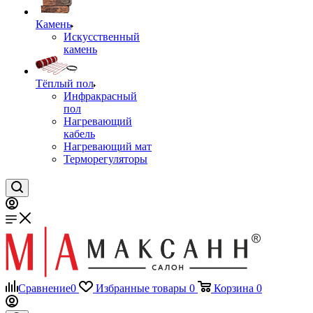
Камень
Искусственный
камень
Тёплый пол
Инфракрасный
пол
Нагревающий
кабель
Нагревающий мат
Терморегуляторы
Сравнение
0
Избранные товары
0
Корзина
0