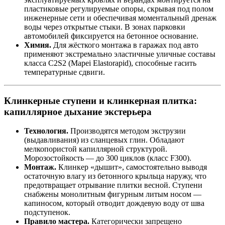
пластиковые регулируемые опоры, скрывая под полом
инженерные сети и обеспечивая моментальный дренаж
воды через открытые стыки. В зонах парковки
автомобилей фиксируется на бетонное основание.
Химия.
Для жёсткого монтажа в гаражах под авто
применяют экстремально эластичные уличные составы
класса C2S2 (Mapei Elastorapid), способные гасить
температурные сдвиги.
Клинкерные ступени и клинкерная плитка:
капиллярное дыхание экстерьера
Технология.
Производятся методом экструзии
(выдавливания) из сланцевых глин. Обладают
мелкопористой капиллярной структурой.
Морозостойкость — до 300 циклов (класс F300).
Монтаж.
Клинкер «дышит», самостоятельно выводя
остаточную влагу из бетонного крыльца наружу, что
предотвращает отрывание плитки весной. Ступени
снабжены монолитным фигурным литым носом —
капиносом, который отводит дождевую воду от шва
подступенок.
Правило мастера.
Категорически запрещено