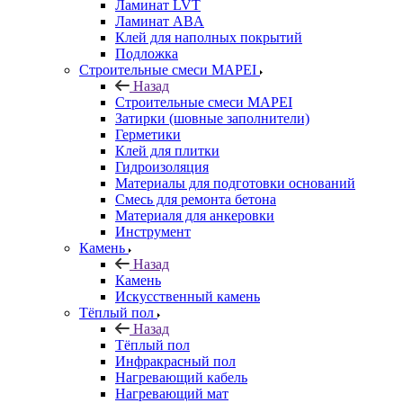
Ламинат LVT
Ламинат ABA
Клей для наполных покрытий
Подложка
Строительные смеси MAPEI
Назад
Строительные смеси MAPEI
Затирки (шовные заполнители)
Герметики
Клей для плитки
Гидроизоляция
Материалы для подготовки оснований
Смесь для ремонта бетона
Материаля для анкеровки
Инструмент
Камень
Назад
Камень
Искусственный камень
Тёплый пол
Назад
Тёплый пол
Инфракрасный пол
Нагревающий кабель
Нагревающий мат