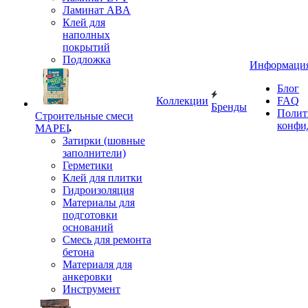
Ламинат ABA
Клей для
наполных
покрытий
Подложка
Информаци
Блог
Коллекции
FAQ
Бренды
Полит
Строительные смеси
конфи
MAPEI
Затирки (шовные
заполнители)
Герметики
Клей для плитки
Гидроизоляция
Материалы для
подготовки
оснований
Смесь для ремонта
бетона
Материаля для
анкеровки
Инструмент