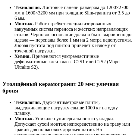
Технология.
Листовые панели размером до 1200×2700
мм и 1600×3200 мм при толщине Slim‑гранита от 3,5 до
6 мм.
Монтаж.
Работа требует специализированных
вакуумных систем переноса и жёстких направляющих
столов. Черновое основание должно быть выровнено до
идеала — перепады более 1 мм на 2 метра недопустимы.
Любая пустота под плитой приведёт к излому от
точечной нагрузки.
Химия.
Применяются ультраэластичные
деформативные клеи класса C2S1 или C2S2 (Mapei
Ultralite S2).
Утолщённый керамогранит 20 мм: уличная
броня
Технология.
Двухсантиметровые плиты,
выдерживающие нагрузку свыше 1000 кг на одну
плашку.
Монтаж.
Уникален универсальностью укладки.
Допускает сухой монтаж непосредственно на траву или
гравий для пошаговых дорожек патио. На
эксплуатируемых кровлях и верандах монтируется на