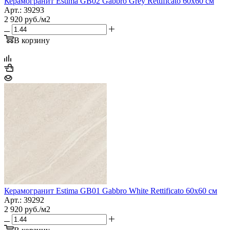
Керамогранит Estima GB02 Gabbro Grey Rettificato 60x60 см
Арт.: 39293
2 920
руб.
/м2
В корзину
Керамогранит Estima GB01 Gabbro White Rettificato 60x60 см
Арт.: 39292
2 920
руб.
/м2