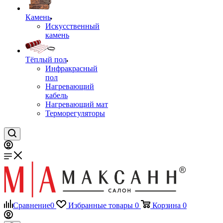
Камень
Искусственный
камень
Тёплый пол
Инфракрасный
пол
Нагревающий
кабель
Нагревающий мат
Терморегуляторы
Сравнение
0
Избранные товары
0
Корзина
0