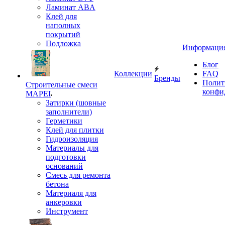
Ламинат ABA
Клей для
наполных
покрытий
Подложка
Информаци
Блог
Коллекции
FAQ
Бренды
Полит
Строительные смеси
конфи
MAPEI
Затирки (шовные
заполнители)
Герметики
Клей для плитки
Гидроизоляция
Материалы для
подготовки
оснований
Смесь для ремонта
бетона
Материаля для
анкеровки
Инструмент