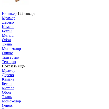
Клинкер
122 товара
Мрамор
Дерево
Камень
Бетон
Металл
Обои
Ткань
Моноколор
Оникс
Травертин
Тераццо
Показать еще
Мрамор
Дерево
Камень
Бетон
Металл
Обои
Ткань
Моноколор
Оникс