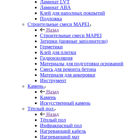
Ламинат LVT
Ламинат ABA
Клей для наполных покрытий
Подложка
Строительные смеси MAPEI
Назад
Строительные смеси MAPEI
Затирки (шовные заполнители)
Герметики
Клей для плитки
Гидроизоляция
Материалы для подготовки оснований
Смесь для ремонта бетона
Материаля для анкеровки
Инструмент
Камень
Назад
Камень
Искусственный камень
Тёплый пол
Назад
Тёплый пол
Инфракрасный пол
Нагревающий кабель
Нагревающий мат