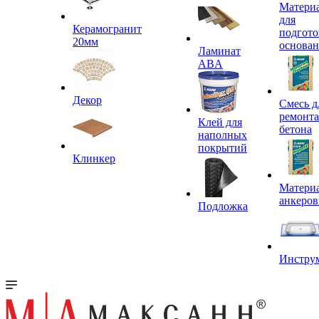
Матери
для
Керамогранит
подгото
20мм
основа
Ламинат
ABA
Декор
Смесь д
ремонта
Клей для
бетона
наполных
покрытий
Клинкер
Материа
анкеров
Подложка
Инстру