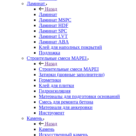
Ламинат
Назад
Ламинат
Ламинат MSPC
Ламинат HDF
Ламинат SPC
Ламинат LVT
Ламинат ABA
Клей для наполных покрытий
Подложка
Строительные смеси MAPEI
Назад
Строительные смеси MAPEI
Затирки (шовные заполнители)
Герметики
Клей для плитки
Гидроизоляция
Материалы для подготовки оснований
Смесь для ремонта бетона
Материаля для анкеровки
Инструмент
Камень
Назад
Камень
Искусственный камень