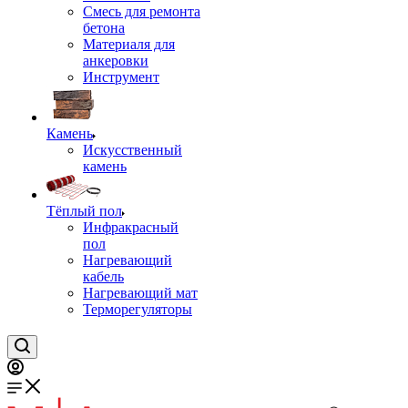
Смесь для ремонта
бетона
Материаля для
анкеровки
Инструмент
Камень
Искусственный
камень
Тёплый пол
Инфракрасный
пол
Нагревающий
кабель
Нагревающий мат
Терморегуляторы