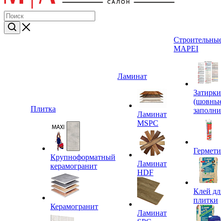
Строительные
MAPEI
Ламинат
Затирки
(шовны
Плитка
заполни
Ламинат
MSPC
Гермет
Крупноформатный
Ламинат
керамогранит
HDF
Клей дл
плитки
Керамогранит
Ламинат