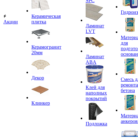
SPC
Гидроиз
Керамическая
Акции
плитка
Ламинат
LVT
Матери
для
Керамогранит
подгото
20мм
основа
Ламинат
ABA
Декор
Смесь д
ремонта
Клей для
бетона
наполных
покрытий
Клинкер
Материа
анкеров
Подложка