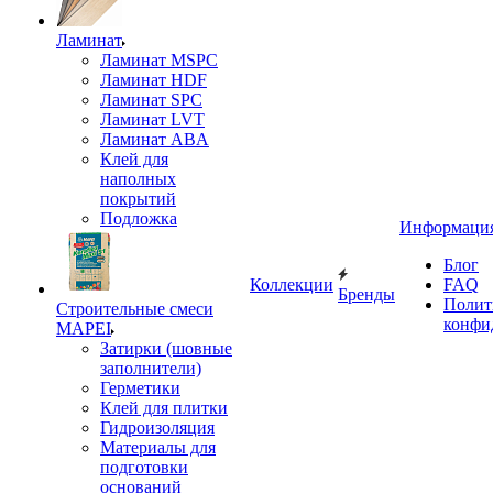
Ламинат
Ламинат MSPC
Ламинат HDF
Ламинат SPC
Ламинат LVT
Ламинат ABA
Клей для
наполных
покрытий
Подложка
Информаци
Блог
Коллекции
FAQ
Бренды
Полит
Строительные смеси
конфи
MAPEI
Затирки (шовные
заполнители)
Герметики
Клей для плитки
Гидроизоляция
Материалы для
подготовки
оснований