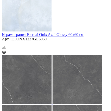
Керамогранит Eternal Onix Azul Glossy 60x60 см
Арт.: ETONX1237GL6060