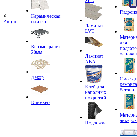
SPC
Гидроиз
Керамическая
Акции
плитка
Ламинат
LVT
Матери
для
Керамогранит
подгото
20мм
основа
Ламинат
ABA
Декор
Смесь д
ремонта
Клей для
бетона
наполных
покрытий
Клинкер
Материа
анкеров
Подложка