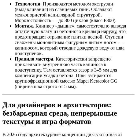
Технология.
Производятся методом экструзии
(выдавливания) из сланцевых глин. Обладают
мелкопористой капиллярной структурой.
Морозостойкость — до 300 циклов (класс F300).
Монтаж.
Клинкер «дышит», самостоятельно выводя
остаточную влагу из бетонного крыльца наружу, что
предотвращает отрывание плитки весной. Ступени
снабжены монолитным фигурным литым носом —
капиносом, который отводит дождевую воду от шва
подступенок.
Правило мастера.
Категорически запрещено
приклеивать внутреннюю часть капиноса к
подступенку. Там оставляется зазор в 3–5 мм для
компенсации усадки бетона. Швы затираются
крупнофракционной смесью Mapei Keracolor GG
(ширина шва строго от 5 мм).
Для дизайнеров и архитекторов:
безбарьерная среда, непрерывные
текстуры и игра форматов
В 2026 году архитектурные концепции диктуют отказ от