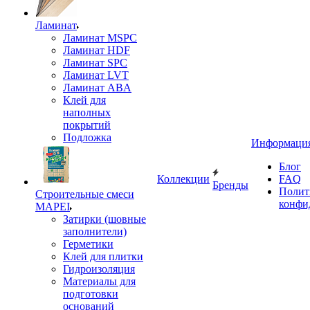
Ламинат
Ламинат MSPC
Ламинат HDF
Ламинат SPC
Ламинат LVT
Ламинат ABA
Клей для
наполных
покрытий
Подложка
Информаци
Блог
Коллекции
FAQ
Бренды
Полит
Строительные смеси
конфи
MAPEI
Затирки (шовные
заполнители)
Герметики
Клей для плитки
Гидроизоляция
Материалы для
подготовки
оснований