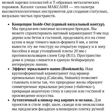
мелкой нарезки плоскостей и Т‑образных металлических
порожков. Каталог салона МАКСАНН — это палитра
высокотехнологичных инструментов для создания статусных,
визуально чистых пространств.
Концепция Inside‑Out (единый визуальный контур).
Мы предлагаем сквозные коллекции брендов. Вы
можете спроектировать матовый керамогранит 9 мм под
дерево или бетон в гостиной, продолжить его на стене
кухни в виде тонкого макси‑формата 6 мм, а затем
вывести эту же текстуру на открытую террасу и в зону
бассейна в виде утолщённой плиты 20 мм с
противоскользящим слоем Grip (R11). Пространство
дома и улицы сливается в единую безбарьерную
интерьерную линию.
Эффект зеркального панно (Bookmatch).
Наш
крупноформатный керамогранит под мрамор
премиальных пород (Calacatta, Statuario) позволяет
стыковать плиты так, что природные жилы образуют
симметричные зеркальные рисунки («бабочки»),
превращая акцентную стену в санузле или гостиной в
произведение искусства.
Аутентичный клинкер под кирпич и меланж.
Для
проектов в стиле лофт, шале, сканди или неоклассики
мы предлагаем фасадную клинкерную плитку ручной