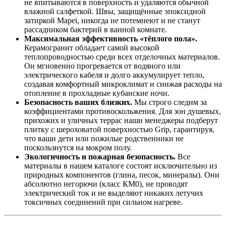
не впитываются в поверхность и удаляются обычной
влажной салфеткой. Швы, защищённые эпоксидной
затиркой Mapei, никогда не потемнеют и не станут
рассадником бактерий в ванной комнате.
Максимальная эффективность «тёплого пола».
Керамогранит обладает самой высокой
теплопроводностью среди всех отделочных материалов.
Он мгновенно прогревается от водяного или
электрического кабеля и долго аккумулирует тепло,
создавая комфортный микроклимат и снижая расходы на
отопление в прохладные кубанские ночи.
Безопасность ваших близких.
Мы строго следим за
коэффициентами противоскольжения. Для зон душевых,
прихожих и уличных террас наши менеджеры подберут
плитку с шероховатой поверхностью Grip, гарантируя,
что ваши дети или пожилые родственники не
поскользнутся на мокром полу.
Экологичность и пожарная безопасность.
Все
материалы в нашем каталоге состоят исключительно из
природных компонентов (глина, песок, минералы). Они
абсолютно негорючи (класс КМ0), не проводят
электрический ток и не выделяют никаких летучих
токсичных соединений при сильном нагреве.