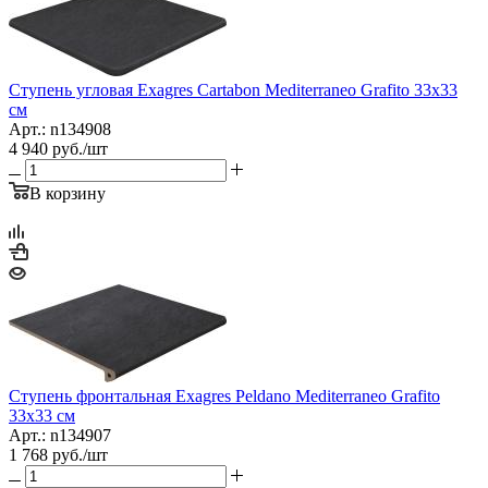
Ступень угловая Exagres Cartabon Mediterraneo Grafito 33x33
см
Арт.: n134908
4 940
руб.
/шт
В корзину
Ступень фронтальная Exagres Peldano Mediterraneo Grafito
33x33 см
Арт.: n134907
1 768
руб.
/шт