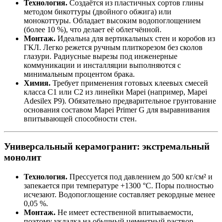
Технология.
Создаётся из пластичных сортов глины
методом бикоттуры (двойного обжига) или
монокоттуры. Обладает высоким водопоглощением
(более 10 %), что делает её облегчённой.
Монтаж.
Идеальна для вертикальных стен и коробов из
ГКЛ. Легко режется ручным плиткорезом без сколов
глазури. Радиусные вырезы под инженерные
коммуникации и инсталляции выполняются с
минимальным процентом брака.
Химия.
Требует применения готовых клеевых смесей
класса C1 или C2 из линейки Mapei (например, Mapei
Adesilex P9). Обязательно предварительное грунтование
основания составом Mapei Primer G для выравнивания
впитывающей способности стен.
Универсальный керамогранит: экстремальный
монолит
Технология.
Прессуется под давлением до 500 кг/см² и
запекается при температуре +1300 °C. Поры полностью
исчезают. Водопоглощение составляет рекордные менее
0,05 %.
Монтаж.
Не имеет естественной впитываемости,
поэтому укладка на обычный цементный раствор