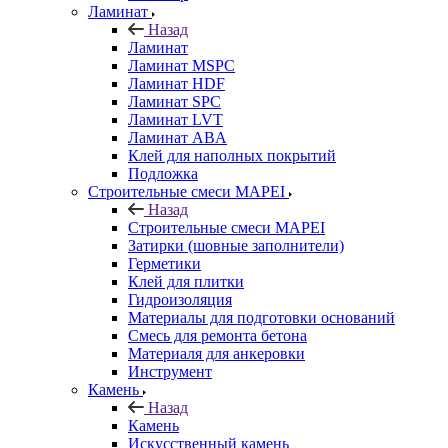
Ламинат
Назад
Ламинат
Ламинат MSPC
Ламинат HDF
Ламинат SPC
Ламинат LVT
Ламинат ABA
Клей для наполных покрытий
Подложка
Строительные смеси MAPEI
Назад
Строительные смеси MAPEI
Затирки (шовные заполнители)
Герметики
Клей для плитки
Гидроизоляция
Материалы для подготовки оснований
Смесь для ремонта бетона
Материаля для анкеровки
Инструмент
Камень
Назад
Камень
Искусственный камень