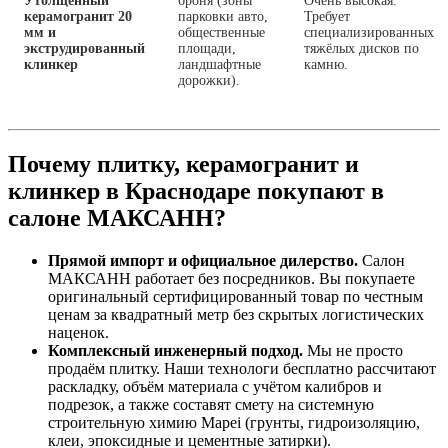
Утолщённый
броня (зоны
Очень высокая.
керамогранит 20
парковки авто,
Требует
мм и
общественные
специализированных
экструдированный
площади,
тяжёлых дисков по
клинкер
ландшафтные
камню.
дорожки).
Почему плитку, керамогранит и
клинкер в Краснодаре покупают в
салоне МАКСАНН?
Прямой импорт и официальное дилерство.
Салон
МАКСАНН работает без посредников. Вы покупаете
оригинальный сертифицированный товар по честным
ценам за квадратный метр без скрытых логистических
наценок.
Комплексный инженерный подход.
Мы не просто
продаём плитку. Наши технологи бесплатно рассчитают
раскладку, объём материала с учётом калибров и
подрезок, а также составят смету на системную
строительную химию Mapei (грунты, гидроизоляцию,
клеи, эпоксидные и цементные затирки).