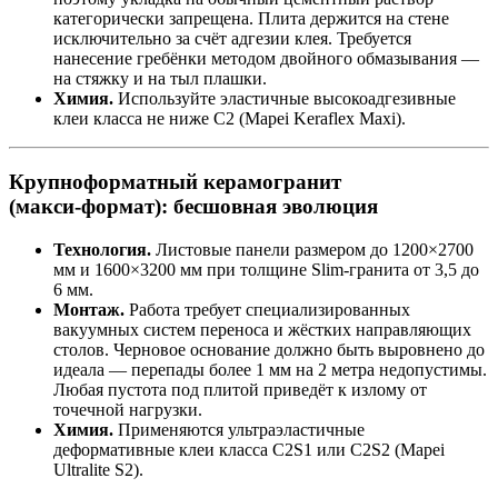
категорически запрещена. Плита держится на стене
исключительно за счёт адгезии клея. Требуется
нанесение гребёнки методом двойного обмазывания —
на стяжку и на тыл плашки.
Химия.
Используйте эластичные высокоадгезивные
клеи класса не ниже C2 (Mapei Keraflex Maxi).
Крупноформатный керамогранит
(макси‑формат): бесшовная эволюция
Технология.
Листовые панели размером до 1200×2700
мм и 1600×3200 мм при толщине Slim‑гранита от 3,5 до
6 мм.
Монтаж.
Работа требует специализированных
вакуумных систем переноса и жёстких направляющих
столов. Черновое основание должно быть выровнено до
идеала — перепады более 1 мм на 2 метра недопустимы.
Любая пустота под плитой приведёт к излому от
точечной нагрузки.
Химия.
Применяются ультраэластичные
деформативные клеи класса C2S1 или C2S2 (Mapei
Ultralite S2).