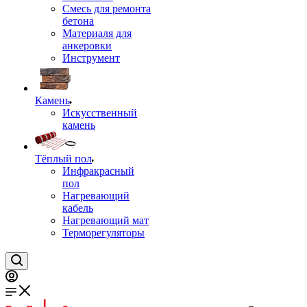
Смесь для ремонта
бетона
Материаля для
анкеровки
Инструмент
Камень
Искусственный
камень
Тёплый пол
Инфракрасный
пол
Нагревающий
кабель
Нагревающий мат
Терморегуляторы