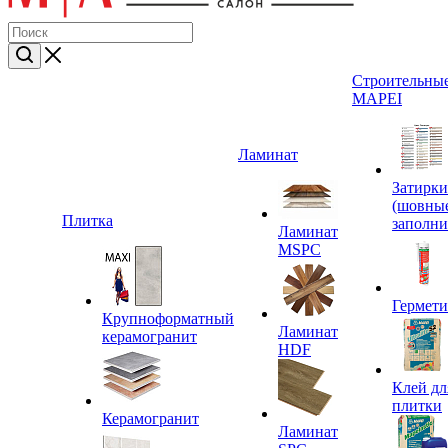
Строительные
MAPEI
Ламинат
Затирки
(шовны
Плитка
заполни
Ламинат
MSPC
Гермет
Крупноформатный
Ламинат
керамогранит
HDF
Клей дл
плитки
Керамогранит
Ламинат