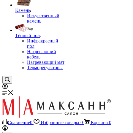
Камень
Искусственный
камень
Тёплый пол
Инфракрасный
пол
Нагревающий
кабель
Нагревающий мат
Терморегуляторы
Сравнение
0
Избранные товары
0
Корзина
0