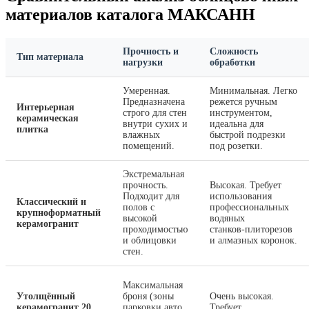
материалов каталога МАКСАНН
Прочность и
Сложность
Тип материала
нагрузки
обработки
Умеренная.
Минимальная. Легко
Предназначена
режется ручным
Интерьерная
строго для стен
инструментом,
керамическая
внутри сухих и
идеальна для
плитка
влажных
быстрой подрезки
помещений.
под розетки.
Экстремальная
прочность.
Высокая. Требует
Подходит для
использования
Классический и
полов с
профессиональных
крупноформатный
высокой
водяных
керамогранит
проходимостью
станков‑плиторезов
и облицовки
и алмазных коронок.
стен.
Максимальная
Утолщённый
броня (зоны
Очень высокая.
керамогранит 20
парковки авто,
Требует