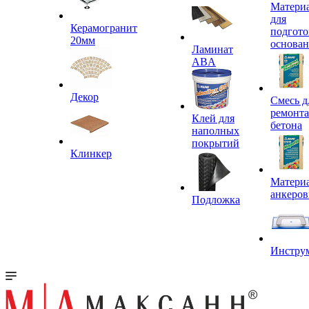
Матери
для
Керамогранит
подгото
20мм
основа
Ламинат
ABA
Декор
Смесь д
ремонта
Клей для
бетона
наполных
покрытий
Клинкер
Материа
анкеров
Подложка
Инстру