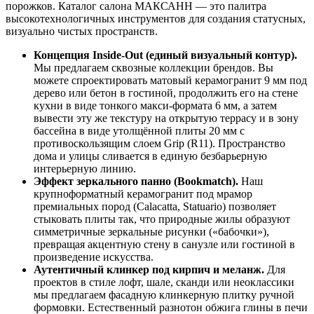
порожков. Каталог салона МАКСАНН — это палитра
высокотехнологичных инструментов для создания статусных,
визуально чистых пространств.
Концепция Inside‑Out (единый визуальный контур).
Мы предлагаем сквозные коллекции брендов. Вы
можете спроектировать матовый керамогранит 9 мм под
дерево или бетон в гостиной, продолжить его на стене
кухни в виде тонкого макси‑формата 6 мм, а затем
вывести эту же текстуру на открытую террасу и в зону
бассейна в виде утолщённой плиты 20 мм с
противоскользящим слоем Grip (R11). Пространство
дома и улицы сливается в единую безбарьерную
интерьерную линию.
Эффект зеркального панно (Bookmatch).
Наш
крупноформатный керамогранит под мрамор
премиальных пород (Calacatta, Statuario) позволяет
стыковать плиты так, что природные жилы образуют
симметричные зеркальные рисунки («бабочки»),
превращая акцентную стену в санузле или гостиной в
произведение искусства.
Аутентичный клинкер под кирпич и меланж.
Для
проектов в стиле лофт, шале, сканди или неоклассики
мы предлагаем фасадную клинкерную плитку ручной
формовки. Естественный разнотон обжига глины в печи