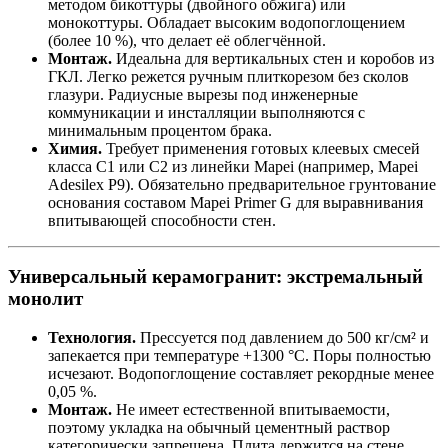
методом бикоттуры (двойного обжига) или
монокоттуры. Обладает высоким водопоглощением
(более 10 %), что делает её облегчённой.
Монтаж.
Идеальна для вертикальных стен и коробов из
ГКЛ. Легко режется ручным плиткорезом без сколов
глазури. Радиусные вырезы под инженерные
коммуникации и инсталляции выполняются с
минимальным процентом брака.
Химия.
Требует применения готовых клеевых смесей
класса C1 или C2 из линейки Mapei (например, Mapei
Adesilex P9). Обязательно предварительное грунтование
основания составом Mapei Primer G для выравнивания
впитывающей способности стен.
Универсальный керамогранит: экстремальный
монолит
Технология.
Прессуется под давлением до 500 кг/см² и
запекается при температуре +1300 °C. Поры полностью
исчезают. Водопоглощение составляет рекордные менее
0,05 %.
Монтаж.
Не имеет естественной впитываемости,
поэтому укладка на обычный цементный раствор
категорически запрещена. Плита держится на стене