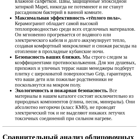
влажной салфеткой. Швы, защищённые эпоксидной
затиркой Mapei, никогда не потемнеют и не станут
рассадником бактерий в ванной комнате.
Максимальная эффективность «тёплого пола».
Керамогранит обладает самой высокой
теплопроводностью среди всех отделочных материалов.
Он мгновенно прогревается от водяного или
электрического кабеля и долго аккумулирует тепло,
создавая комфортный микроклимат и снижая расходы на
отопление в прохладные кубанские ночи.
Безопасность ваших близких.
Мы строго следим за
коэффициентами противоскольжения. Для зон душевых,
прихожих и уличных террас наши менеджеры подберут
плитку с шероховатой поверхностью Grip, гарантируя,
что ваши дети или пожилые родственники не
поскользнутся на мокром полу.
Экологичность и пожарная безопасность.
Все
материалы в нашем каталоге состоят исключительно из
природных компонентов (глина, песок, минералы). Они
абсолютно негорючи (класс КМ0), не проводят
электрический ток и не выделяют никаких летучих
токсичных соединений при сильном нагреве.
Сравнительный анализ облицовочных