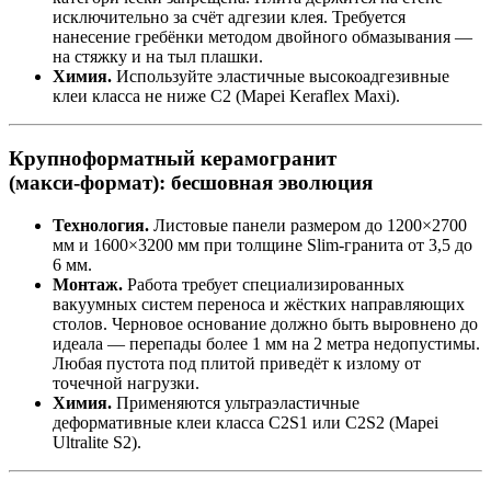
исключительно за счёт адгезии клея. Требуется
нанесение гребёнки методом двойного обмазывания —
на стяжку и на тыл плашки.
Химия.
Используйте эластичные высокоадгезивные
клеи класса не ниже C2 (Mapei Keraflex Maxi).
Крупноформатный керамогранит
(макси‑формат): бесшовная эволюция
Технология.
Листовые панели размером до 1200×2700
мм и 1600×3200 мм при толщине Slim‑гранита от 3,5 до
6 мм.
Монтаж.
Работа требует специализированных
вакуумных систем переноса и жёстких направляющих
столов. Черновое основание должно быть выровнено до
идеала — перепады более 1 мм на 2 метра недопустимы.
Любая пустота под плитой приведёт к излому от
точечной нагрузки.
Химия.
Применяются ультраэластичные
деформативные клеи класса C2S1 или C2S2 (Mapei
Ultralite S2).