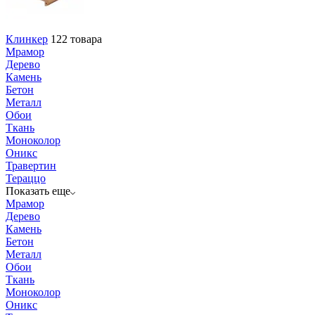
Клинкер
122 товара
Мрамор
Дерево
Камень
Бетон
Металл
Обои
Ткань
Моноколор
Оникс
Травертин
Тераццо
Показать еще
Мрамор
Дерево
Камень
Бетон
Металл
Обои
Ткань
Моноколор
Оникс