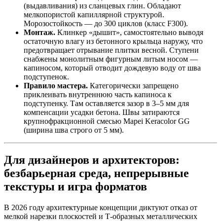
(выдавливания) из сланцевых глин. Обладают
мелкопористой капиллярной структурой.
Морозостойкость — до 300 циклов (класс F300).
Монтаж.
Клинкер «дышит», самостоятельно выводя
остаточную влагу из бетонного крыльца наружу, что
предотвращает отрывание плитки весной. Ступени
снабжены монолитным фигурным литым носом —
капиносом, который отводит дождевую воду от шва
подступенок.
Правило мастера.
Категорически запрещено
приклеивать внутреннюю часть капиноса к
подступенку. Там оставляется зазор в 3–5 мм для
компенсации усадки бетона. Швы затираются
крупнофракционной смесью Mapei Keracolor GG
(ширина шва строго от 5 мм).
Для дизайнеров и архитекторов:
безбарьерная среда, непрерывные
текстуры и игра форматов
В 2026 году архитектурные концепции диктуют отказ от
мелкой нарезки плоскостей и Т‑образных металлических