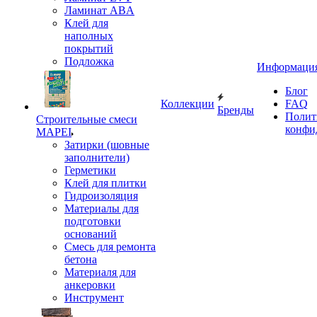
Ламинат ABA
Клей для
наполных
покрытий
Подложка
Информаци
Блог
Коллекции
FAQ
Бренды
Полит
Строительные смеси
конфи
MAPEI
Затирки (шовные
заполнители)
Герметики
Клей для плитки
Гидроизоляция
Материалы для
подготовки
оснований
Смесь для ремонта
бетона
Материаля для
анкеровки
Инструмент