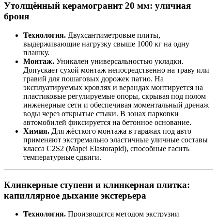
Утолщённый керамогранит 20 мм: уличная
броня
Технология.
Двухсантиметровые плиты,
выдерживающие нагрузку свыше 1000 кг на одну
плашку.
Монтаж.
Уникален универсальностью укладки.
Допускает сухой монтаж непосредственно на траву или
гравий для пошаговых дорожек патио. На
эксплуатируемых кровлях и верандах монтируется на
пластиковые регулируемые опоры, скрывая под полом
инженерные сети и обеспечивая моментальный дренаж
воды через открытые стыки. В зонах парковки
автомобилей фиксируется на бетонное основание.
Химия.
Для жёсткого монтажа в гаражах под авто
применяют экстремально эластичные уличные составы
класса C2S2 (Mapei Elastorapid), способные гасить
температурные сдвиги.
Клинкерные ступени и клинкерная плитка:
капиллярное дыхание экстерьера
Технология.
Производятся методом экструзии