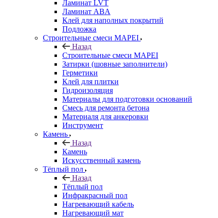
Ламинат LVT
Ламинат ABA
Клей для наполных покрытий
Подложка
Строительные смеси MAPEI
Назад
Строительные смеси MAPEI
Затирки (шовные заполнители)
Герметики
Клей для плитки
Гидроизоляция
Материалы для подготовки оснований
Смесь для ремонта бетона
Материаля для анкеровки
Инструмент
Камень
Назад
Камень
Искусственный камень
Тёплый пол
Назад
Тёплый пол
Инфракрасный пол
Нагревающий кабель
Нагревающий мат