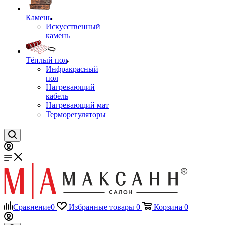
Камень
Искусственный
камень
Тёплый пол
Инфракрасный
пол
Нагревающий
кабель
Нагревающий мат
Терморегуляторы
Сравнение
0
Избранные товары
0
Корзина
0