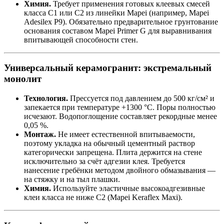
Химия.
Требует применения готовых клеевых смесей
класса C1 или C2 из линейки Mapei (например, Mapei
Adesilex P9). Обязательно предварительное грунтование
основания составом Mapei Primer G для выравнивания
впитывающей способности стен.
Универсальный керамогранит: экстремальный
монолит
Технология.
Прессуется под давлением до 500 кг/см² и
запекается при температуре +1300 °C. Поры полностью
исчезают. Водопоглощение составляет рекордные менее
0,05 %.
Монтаж.
Не имеет естественной впитываемости,
поэтому укладка на обычный цементный раствор
категорически запрещена. Плита держится на стене
исключительно за счёт адгезии клея. Требуется
нанесение гребёнки методом двойного обмазывания —
на стяжку и на тыл плашки.
Химия.
Используйте эластичные высокоадгезивные
клеи класса не ниже C2 (Mapei Keraflex Maxi).