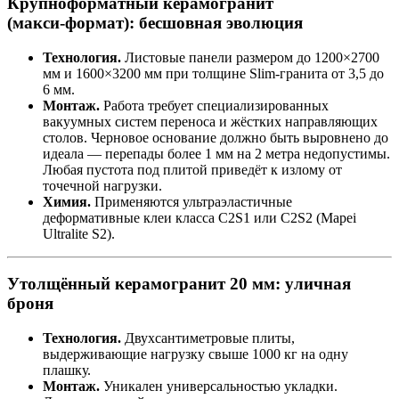
Крупноформатный керамогранит
(макси‑формат): бесшовная эволюция
Технология.
Листовые панели размером до 1200×2700
мм и 1600×3200 мм при толщине Slim‑гранита от 3,5 до
6 мм.
Монтаж.
Работа требует специализированных
вакуумных систем переноса и жёстких направляющих
столов. Черновое основание должно быть выровнено до
идеала — перепады более 1 мм на 2 метра недопустимы.
Любая пустота под плитой приведёт к излому от
точечной нагрузки.
Химия.
Применяются ультраэластичные
деформативные клеи класса C2S1 или C2S2 (Mapei
Ultralite S2).
Утолщённый керамогранит 20 мм: уличная
броня
Технология.
Двухсантиметровые плиты,
выдерживающие нагрузку свыше 1000 кг на одну
плашку.
Монтаж.
Уникален универсальностью укладки.