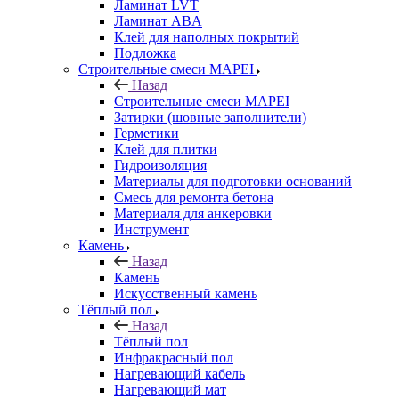
Ламинат LVT
Ламинат ABA
Клей для наполных покрытий
Подложка
Строительные смеси MAPEI
Назад
Строительные смеси MAPEI
Затирки (шовные заполнители)
Герметики
Клей для плитки
Гидроизоляция
Материалы для подготовки оснований
Смесь для ремонта бетона
Материаля для анкеровки
Инструмент
Камень
Назад
Камень
Искусственный камень
Тёплый пол
Назад
Тёплый пол
Инфракрасный пол
Нагревающий кабель
Нагревающий мат