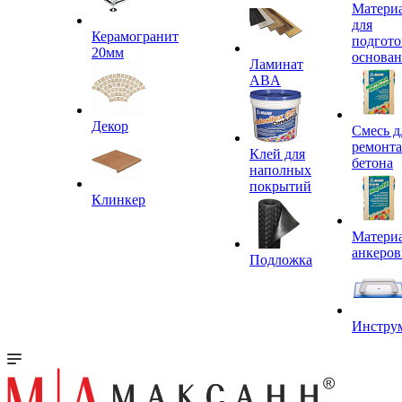
Матери
для
Керамогранит
подгото
20мм
основа
Ламинат
ABA
Декор
Смесь д
ремонта
Клей для
бетона
наполных
покрытий
Клинкер
Материа
анкеров
Подложка
Инстру