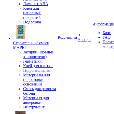
Ламинат ABA
Клей для
наполных
покрытий
Подложка
Информаци
Блог
Коллекции
FAQ
Бренды
Полит
Строительные смеси
конфи
MAPEI
Затирки (шовные
заполнители)
Герметики
Клей для плитки
Гидроизоляция
Материалы для
подготовки
оснований
Смесь для ремонта
бетона
Материаля для
анкеровки
Инструмент