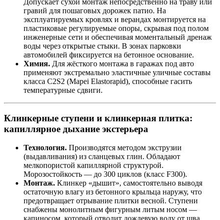
Допускает сухой монтаж непосредственно на траву или
гравий для пошаговых дорожек патио. На
эксплуатируемых кровлях и верандах монтируется на
пластиковые регулируемые опоры, скрывая под полом
инженерные сети и обеспечивая моментальный дренаж
воды через открытые стыки. В зонах парковки
автомобилей фиксируется на бетонное основание.
Химия.
Для жёсткого монтажа в гаражах под авто
применяют экстремально эластичные уличные составы
класса C2S2 (Mapei Elastorapid), способные гасить
температурные сдвиги.
Клинкерные ступени и клинкерная плитка:
капиллярное дыхание экстерьера
Технология.
Производятся методом экструзии
(выдавливания) из сланцевых глин. Обладают
мелкопористой капиллярной структурой.
Морозостойкость — до 300 циклов (класс F300).
Монтаж.
Клинкер «дышит», самостоятельно выводя
остаточную влагу из бетонного крыльца наружу, что
предотвращает отрывание плитки весной. Ступени
снабжены монолитным фигурным литым носом —
капиносом, который отводит дождевую воду от шва