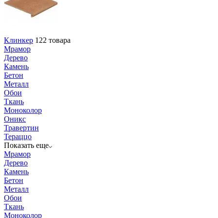
Клинкер
122 товара
Мрамор
Дерево
Камень
Бетон
Металл
Обои
Ткань
Моноколор
Оникс
Травертин
Тераццо
Показать еще
Мрамор
Дерево
Камень
Бетон
Металл
Обои
Ткань
Моноколор