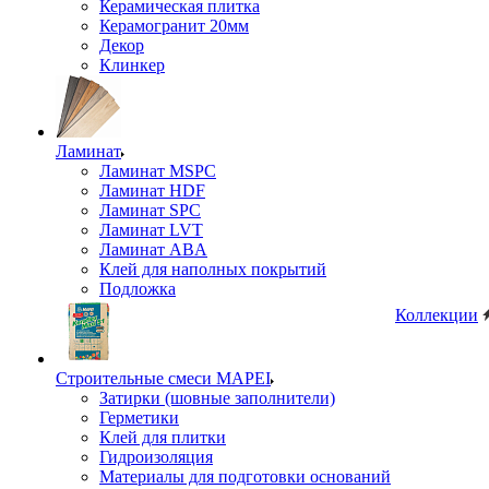
Керамическая плитка
Керамогранит 20мм
Декор
Клинкер
Ламинат
Ламинат MSPC
Ламинат HDF
Ламинат SPC
Ламинат LVT
Ламинат ABA
Клей для наполных покрытий
Подложка
Коллекции
Строительные смеси MAPEI
Затирки (шовные заполнители)
Герметики
Клей для плитки
Гидроизоляция
Материалы для подготовки оснований