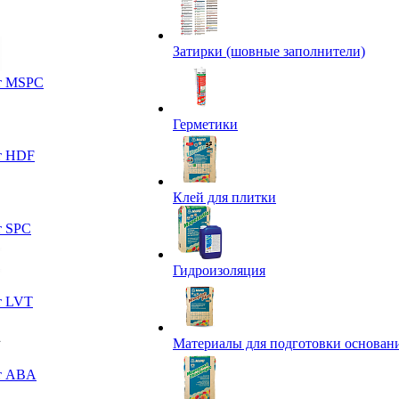
Затирки (шовные заполнители)
т MSPC
Герметики
т HDF
Клей для плитки
т SPC
Гидроизоляция
т LVT
Материалы для подготовки основан
т ABA