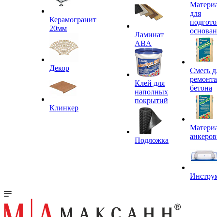
Матери
для
Керамогранит
подгото
20мм
основа
Ламинат
ABA
Декор
Смесь д
ремонта
Клей для
бетона
наполных
покрытий
Клинкер
Материа
анкеров
Подложка
Инстру