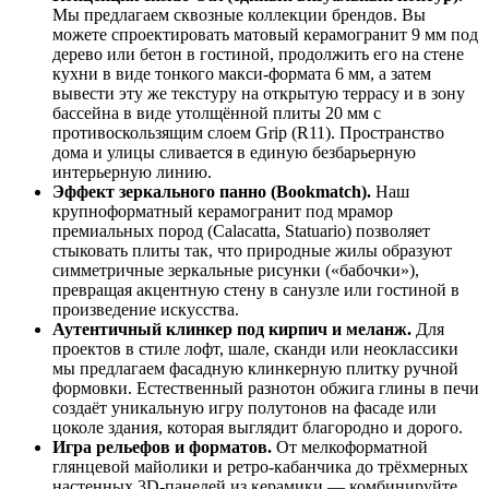
Мы предлагаем сквозные коллекции брендов. Вы
можете спроектировать матовый керамогранит 9 мм под
дерево или бетон в гостиной, продолжить его на стене
кухни в виде тонкого макси‑формата 6 мм, а затем
вывести эту же текстуру на открытую террасу и в зону
бассейна в виде утолщённой плиты 20 мм с
противоскользящим слоем Grip (R11). Пространство
дома и улицы сливается в единую безбарьерную
интерьерную линию.
Эффект зеркального панно (Bookmatch).
Наш
крупноформатный керамогранит под мрамор
премиальных пород (Calacatta, Statuario) позволяет
стыковать плиты так, что природные жилы образуют
симметричные зеркальные рисунки («бабочки»),
превращая акцентную стену в санузле или гостиной в
произведение искусства.
Аутентичный клинкер под кирпич и меланж.
Для
проектов в стиле лофт, шале, сканди или неоклассики
мы предлагаем фасадную клинкерную плитку ручной
формовки. Естественный разнотон обжига глины в печи
создаёт уникальную игру полутонов на фасаде или
цоколе здания, которая выглядит благородно и дорого.
Игра рельефов и форматов.
От мелкоформатной
глянцевой майолики и ретро‑кабанчика до трёхмерных
настенных 3D‑панелей из керамики — комбинируйте