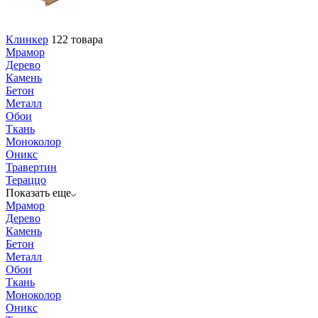
Клинкер
122 товара
Мрамор
Дерево
Камень
Бетон
Металл
Обои
Ткань
Моноколор
Оникс
Травертин
Тераццо
Показать еще
Мрамор
Дерево
Камень
Бетон
Металл
Обои
Ткань
Моноколор
Оникс