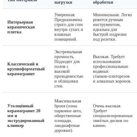
нагрузки
обработки
Умеренная.
Минимальная. Легко
Предназначена
режется ручным
Интерьерная
строго для стен
инструментом,
керамическая
внутри сухих и
идеальна для
плитка
влажных
быстрой подрезки
помещений.
под розетки.
Экстремальная
прочность.
Высокая. Требует
Подходит для
использования
Классический и
полов с
профессиональных
крупноформатный
высокой
водяных
керамогранит
проходимостью
станков‑плиторезов
и облицовки
и алмазных коронок.
стен.
Максимальная
Утолщённый
броня (зоны
Очень высокая.
керамогранит 20
парковки авто,
Требует
мм и
общественные
специализированных
экструдированный
площади,
тяжёлых дисков по
клинкер
ландшафтные
камню.
дорожки).