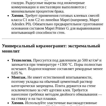
глазури. Радиусные вырезы под инженерные
коммуникации и инсталляции выполняются с
минимальным процентом брака.
Химия.
Требует применения готовых клеевых смесей
класса C1 или C2 из линейки Mapei (например, Mapei
Adesilex P9). Обязательно предварительное грунтование
основания составом Mapei Primer G для выравнивания
впитывающей способности стен.
Универсальный керамогранит: экстремальный
монолит
Технология.
Прессуется под давлением до 500 кг/см² и
запекается при температуре +1300 °C. Поры полностью
исчезают. Водопоглощение составляет рекордные менее
0,05 %.
Монтаж.
Не имеет естественной впитываемости,
поэтому укладка на обычный цементный раствор
категорически запрещена. Плита держится на стене
исключительно за счёт адгезии клея. Требуется
нанесение гребёнки методом двойного обмазывания —
на стяжку и на тыл плашки.
Химия.
Используйте эластичные высокоадгезивные