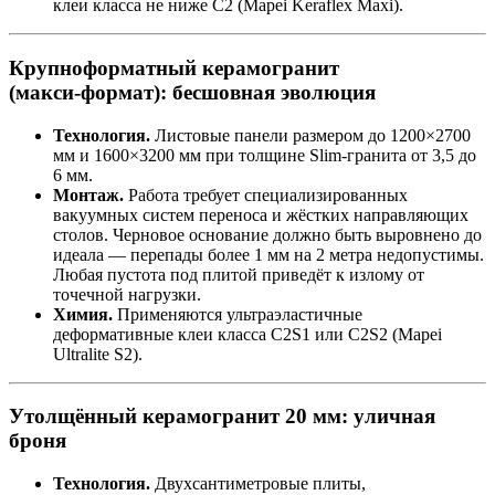
клеи класса не ниже C2 (Mapei Keraflex Maxi).
Крупноформатный керамогранит
(макси‑формат): бесшовная эволюция
Технология.
Листовые панели размером до 1200×2700
мм и 1600×3200 мм при толщине Slim‑гранита от 3,5 до
6 мм.
Монтаж.
Работа требует специализированных
вакуумных систем переноса и жёстких направляющих
столов. Черновое основание должно быть выровнено до
идеала — перепады более 1 мм на 2 метра недопустимы.
Любая пустота под плитой приведёт к излому от
точечной нагрузки.
Химия.
Применяются ультраэластичные
деформативные клеи класса C2S1 или C2S2 (Mapei
Ultralite S2).
Утолщённый керамогранит 20 мм: уличная
броня
Технология.
Двухсантиметровые плиты,