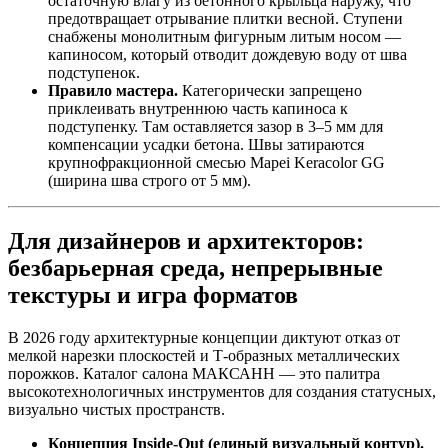
остаточную влагу из бетонного крыльца наружу, что
предотвращает отрывание плитки весной. Ступени
снабжены монолитным фигурным литым носом —
капиносом, который отводит дождевую воду от шва
подступенок.
Правило мастера.
Категорически запрещено
приклеивать внутреннюю часть капиноса к
подступенку. Там оставляется зазор в 3–5 мм для
компенсации усадки бетона. Швы затираются
крупнофракционной смесью Mapei Keracolor GG
(ширина шва строго от 5 мм).
Для дизайнеров и архитекторов:
безбарьерная среда, непрерывные
текстуры и игра форматов
В 2026 году архитектурные концепции диктуют отказ от
мелкой нарезки плоскостей и Т‑образных металлических
порожков. Каталог салона МАКСАНН — это палитра
высокотехнологичных инструментов для создания статусных,
визуально чистых пространств.
Концепция Inside‑Out (единый визуальный контур).