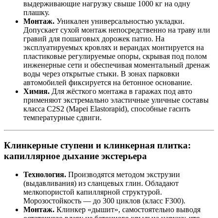
выдерживающие нагрузку свыше 1000 кг на одну
плашку.
Монтаж.
Уникален универсальностью укладки.
Допускает сухой монтаж непосредственно на траву или
гравий для пошаговых дорожек патио. На
эксплуатируемых кровлях и верандах монтируется на
пластиковые регулируемые опоры, скрывая под полом
инженерные сети и обеспечивая моментальный дренаж
воды через открытые стыки. В зонах парковки
автомобилей фиксируется на бетонное основание.
Химия.
Для жёсткого монтажа в гаражах под авто
применяют экстремально эластичные уличные составы
класса C2S2 (Mapei Elastorapid), способные гасить
температурные сдвиги.
Клинкерные ступени и клинкерная плитка:
капиллярное дыхание экстерьера
Технология.
Производятся методом экструзии
(выдавливания) из сланцевых глин. Обладают
мелкопористой капиллярной структурой.
Морозостойкость — до 300 циклов (класс F300).
Монтаж.
Клинкер «дышит», самостоятельно выводя