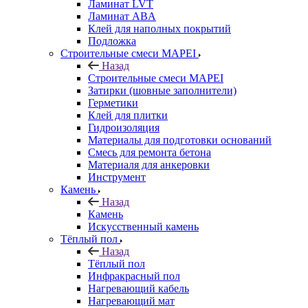
Ламинат LVT
Ламинат ABA
Клей для наполных покрытий
Подложка
Строительные смеси MAPEI
Назад
Строительные смеси MAPEI
Затирки (шовные заполнители)
Герметики
Клей для плитки
Гидроизоляция
Материалы для подготовки оснований
Смесь для ремонта бетона
Материаля для анкеровки
Инструмент
Камень
Назад
Камень
Искусственный камень
Тёплый пол
Назад
Тёплый пол
Инфракрасный пол
Нагревающий кабель
Нагревающий мат