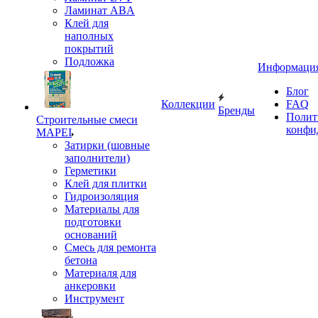
Ламинат ABA
Клей для
наполных
покрытий
Подложка
Информаци
Блог
Коллекции
FAQ
Бренды
Полит
Строительные смеси
конфи
MAPEI
Затирки (шовные
заполнители)
Герметики
Клей для плитки
Гидроизоляция
Материалы для
подготовки
оснований
Смесь для ремонта
бетона
Материаля для
анкеровки
Инструмент