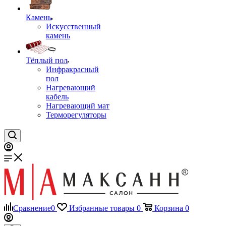
Камень
Искусственный
камень
Тёплый пол
Инфракрасный
пол
Нагревающий
кабель
Нагревающий мат
Терморегуляторы
Сравнение
0
Избранные товары
0
Корзина
0