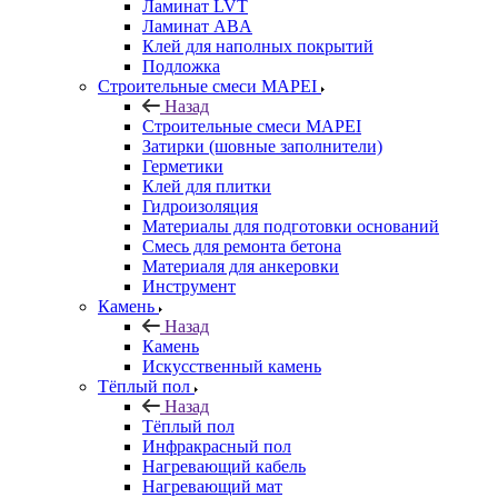
Ламинат LVT
Ламинат ABA
Клей для наполных покрытий
Подложка
Строительные смеси MAPEI
Назад
Строительные смеси MAPEI
Затирки (шовные заполнители)
Герметики
Клей для плитки
Гидроизоляция
Материалы для подготовки оснований
Смесь для ремонта бетона
Материаля для анкеровки
Инструмент
Камень
Назад
Камень
Искусственный камень
Тёплый пол
Назад
Тёплый пол
Инфракрасный пол
Нагревающий кабель
Нагревающий мат