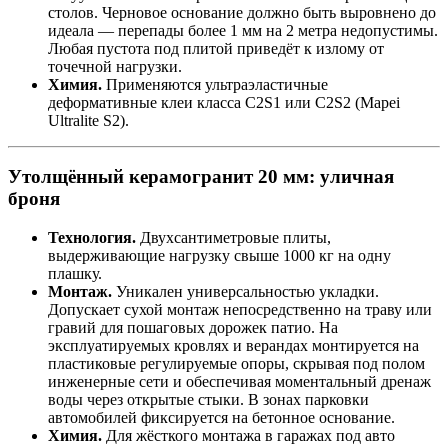
столов. Черновое основание должно быть выровнено до
идеала — перепады более 1 мм на 2 метра недопустимы.
Любая пустота под плитой приведёт к излому от
точечной нагрузки.
Химия.
Применяются ультраэластичные
деформативные клеи класса C2S1 или C2S2 (Mapei
Ultralite S2).
Утолщённый керамогранит 20 мм: уличная
броня
Технология.
Двухсантиметровые плиты,
выдерживающие нагрузку свыше 1000 кг на одну
плашку.
Монтаж.
Уникален универсальностью укладки.
Допускает сухой монтаж непосредственно на траву или
гравий для пошаговых дорожек патио. На
эксплуатируемых кровлях и верандах монтируется на
пластиковые регулируемые опоры, скрывая под полом
инженерные сети и обеспечивая моментальный дренаж
воды через открытые стыки. В зонах парковки
автомобилей фиксируется на бетонное основание.
Химия.
Для жёсткого монтажа в гаражах под авто