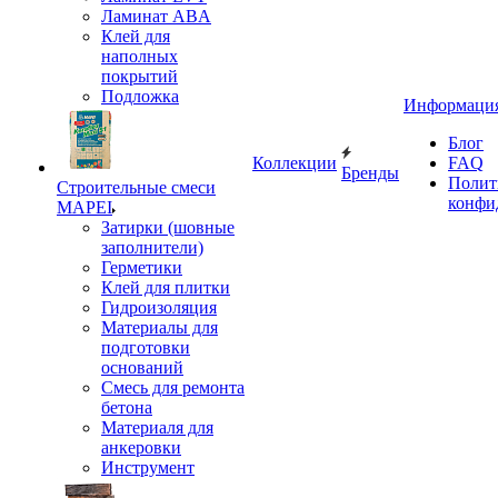
Ламинат ABA
Клей для
наполных
покрытий
Подложка
Информаци
Блог
Коллекции
FAQ
Бренды
Полит
Строительные смеси
конфи
MAPEI
Затирки (шовные
заполнители)
Герметики
Клей для плитки
Гидроизоляция
Материалы для
подготовки
оснований
Смесь для ремонта
бетона
Материаля для
анкеровки
Инструмент