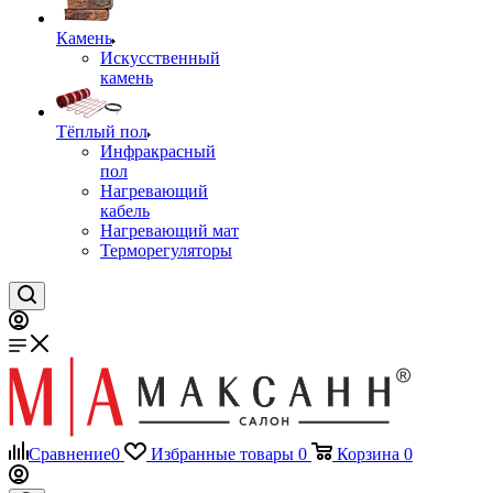
Камень
Искусственный
камень
Тёплый пол
Инфракрасный
пол
Нагревающий
кабель
Нагревающий мат
Терморегуляторы
Сравнение
0
Избранные товары
0
Корзина
0