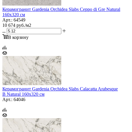
Керамогранит Gardenia Orchidea Slabs Ceppo di Gre Natural
160x320 см
Арт.: 64549
10 674
руб.
/м2
В корзину
Керамогранит Gardenia Orchidea Slabs Calacatta Arabesque
B Natural 160x320 см
Арт.: 64046