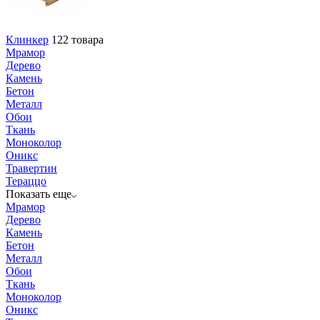
Клинкер
122 товара
Мрамор
Дерево
Камень
Бетон
Металл
Обои
Ткань
Моноколор
Оникс
Травертин
Тераццо
Показать еще
Мрамор
Дерево
Камень
Бетон
Металл
Обои
Ткань
Моноколор
Оникс