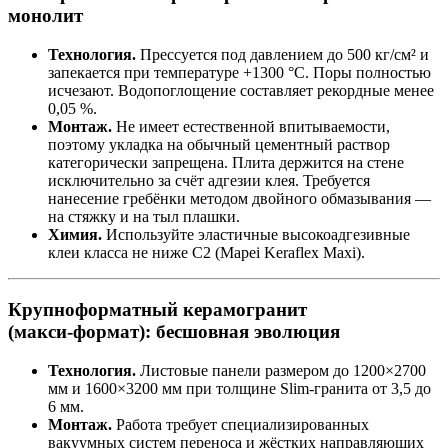
монолит
Технология.
Прессуется под давлением до 500 кг/см² и
запекается при температуре +1300 °C. Поры полностью
исчезают. Водопоглощение составляет рекордные менее
0,05 %.
Монтаж.
Не имеет естественной впитываемости,
поэтому укладка на обычный цементный раствор
категорически запрещена. Плита держится на стене
исключительно за счёт адгезии клея. Требуется
нанесение гребёнки методом двойного обмазывания —
на стяжку и на тыл плашки.
Химия.
Используйте эластичные высокоадгезивные
клеи класса не ниже C2 (Mapei Keraflex Maxi).
Крупноформатный керамогранит
(макси‑формат): бесшовная эволюция
Технология.
Листовые панели размером до 1200×2700
мм и 1600×3200 мм при толщине Slim‑гранита от 3,5 до
6 мм.
Монтаж.
Работа требует специализированных
вакуумных систем переноса и жёстких направляющих