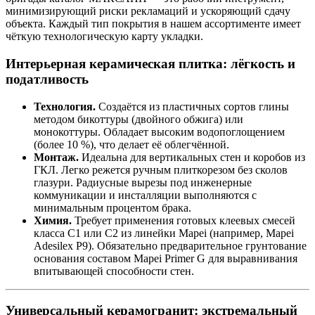
минимизирующий риски рекламаций и ускоряющий сдачу
объекта. Каждый тип покрытия в нашем ассортименте имеет
чёткую технологическую карту укладки.
Интерьерная керамическая плитка: лёгкость и
податливость
Технология.
Создаётся из пластичных сортов глины
методом бикоттуры (двойного обжига) или
монокоттуры. Обладает высоким водопоглощением
(более 10 %), что делает её облегчённой.
Монтаж.
Идеальна для вертикальных стен и коробов из
ГКЛ. Легко режется ручным плиткорезом без сколов
глазури. Радиусные вырезы под инженерные
коммуникации и инсталляции выполняются с
минимальным процентом брака.
Химия.
Требует применения готовых клеевых смесей
класса C1 или C2 из линейки Mapei (например, Mapei
Adesilex P9). Обязательно предварительное грунтование
основания составом Mapei Primer G для выравнивания
впитывающей способности стен.
Универсальный керамогранит: экстремальный