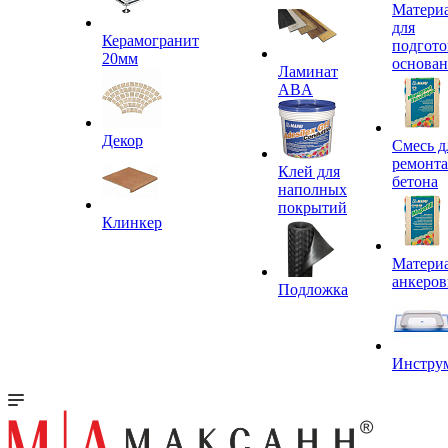
Матери
для
Керамогранит
подгото
20мм
основа
Ламинат
ABA
Декор
Смесь д
ремонта
Клей для
бетона
наполных
покрытий
Клинкер
Материа
анкеров
Подложка
Инстру