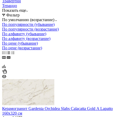
Травертин
Тераццо
Показать еще
Фильтр
По умолчанию (возрастание)
По популярности (убывание)
По популярности (возрастание)
По алфавиту (убывание)
По алфавиту (возрастание)
По цене (убывание)
По цене (возрастание)
Керамогранит Gardenia Orchidea Slabs Calacatta Gold A Lapatto
160x320 см