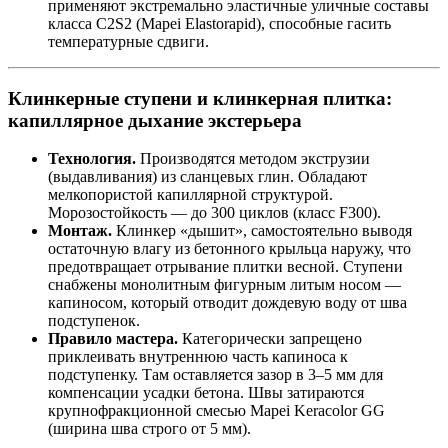
применяют экстремально эластичные уличные составы
класса C2S2 (Mapei Elastorapid), способные гасить
температурные сдвиги.
Клинкерные ступени и клинкерная плитка:
капиллярное дыхание экстерьера
Технология.
Производятся методом экструзии
(выдавливания) из сланцевых глин. Обладают
мелкопористой капиллярной структурой.
Морозостойкость — до 300 циклов (класс F300).
Монтаж.
Клинкер «дышит», самостоятельно выводя
остаточную влагу из бетонного крыльца наружу, что
предотвращает отрывание плитки весной. Ступени
снабжены монолитным фигурным литым носом —
капиносом, который отводит дождевую воду от шва
подступенок.
Правило мастера.
Категорически запрещено
приклеивать внутреннюю часть капиноса к
подступенку. Там оставляется зазор в 3–5 мм для
компенсации усадки бетона. Швы затираются
крупнофракционной смесью Mapei Keracolor GG
(ширина шва строго от 5 мм).