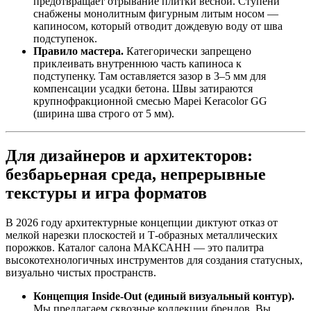
предотвращает отрывание плитки весной. Ступени
снабжены монолитным фигурным литым носом —
капиносом, который отводит дождевую воду от шва
подступенок.
Правило мастера.
Категорически запрещено
приклеивать внутреннюю часть капиноса к
подступенку. Там оставляется зазор в 3–5 мм для
компенсации усадки бетона. Швы затираются
крупнофракционной смесью Mapei Keracolor GG
(ширина шва строго от 5 мм).
Для дизайнеров и архитекторов:
безбарьерная среда, непрерывные
текстуры и игра форматов
В 2026 году архитектурные концепции диктуют отказ от
мелкой нарезки плоскостей и Т‑образных металлических
порожков. Каталог салона МАКСАНН — это палитра
высокотехнологичных инструментов для создания статусных,
визуально чистых пространств.
Концепция Inside‑Out (единый визуальный контур).
Мы предлагаем сквозные коллекции брендов. Вы