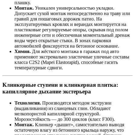
плашку.
Монтаж.
Уникален универсальностью укладки.
Допускает сухой монтаж непосредственно на траву или
гравий для пошаговых дорожек патио. На
эксплуатируемых кровлях и верандах монтируется на
пластиковые регулируемые опоры, скрывая под полом
инженерные сети и обеспечивая моментальный дренаж
воды через открытые стыки. В зонах парковки
автомобилей фиксируется на бетонное основание.
Химия.
Для жёсткого монтажа в гаражах под авто
применяют экстремально эластичные уличные составы
класса C2S2 (Mapei Elastorapid), способные гасить
температурные сдвиги.
Клинкерные ступени и клинкерная плитка:
капиллярное дыхание экстерьера
Технология.
Производятся методом экструзии
(выдавливания) из сланцевых глин. Обладают
мелкопористой капиллярной структурой.
Морозостойкость — до 300 циклов (класс F300).
Монтаж.
Клинкер «дышит», самостоятельно выводя
остаточную влагу из бетонного крыльца наружу, что