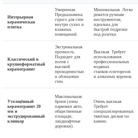
Умеренная.
Минимальная. Легко
Предназначена
режется ручным
Интерьерная
строго для стен
инструментом,
керамическая
внутри сухих и
идеальна для
плитка
влажных
быстрой подрезки
помещений.
под розетки.
Экстремальная
прочность.
Высокая. Требует
Подходит для
использования
Классический и
полов с
профессиональных
крупноформатный
высокой
водяных
керамогранит
проходимостью
станков‑плиторезов
и облицовки
и алмазных коронок.
стен.
Максимальная
Утолщённый
броня (зоны
Очень высокая.
керамогранит 20
парковки авто,
Требует
мм и
общественные
специализированных
экструдированный
площади,
тяжёлых дисков по
клинкер
ландшафтные
камню.
дорожки).