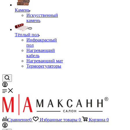
Камень
Искусственный
камень
Тёплый пол
Инфракрасный
пол
Нагревающий
кабель
Нагревающий мат
Терморегуляторы
Сравнение
0
Избранные товары
0
Корзина
0