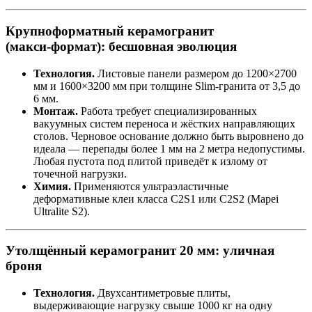
Крупноформатный керамогранит
(макси‑формат): бесшовная эволюция
Технология.
Листовые панели размером до 1200×2700
мм и 1600×3200 мм при толщине Slim‑гранита от 3,5 до
6 мм.
Монтаж.
Работа требует специализированных
вакуумных систем переноса и жёстких направляющих
столов. Черновое основание должно быть выровнено до
идеала — перепады более 1 мм на 2 метра недопустимы.
Любая пустота под плитой приведёт к излому от
точечной нагрузки.
Химия.
Применяются ультраэластичные
деформативные клеи класса C2S1 или C2S2 (Mapei
Ultralite S2).
Утолщённый керамогранит 20 мм: уличная
броня
Технология.
Двухсантиметровые плиты,
выдерживающие нагрузку свыше 1000 кг на одну