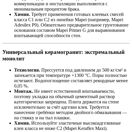
коммуникации и инсталляции выполняются с
минимальным процентом брака.
Химия.
Требует применения готовых клеевых смесей
класса C1 или C2 из линейки Mapei (например, Mapei
Adesilex P9). Обязательно предварительное грунтование
основания составом Mapei Primer G для выравнивания
впитывающей способности стен.
Универсальный керамогранит: экстремальный
монолит
Технология.
Прессуется под давлением до 500 кг/см² и
запекается при температуре +1300 °C. Поры полностью
исчезают. Водопоглощение составляет рекордные менее
0,05 %.
Монтаж.
Не имеет естественной впитываемости,
поэтому укладка на обычный цементный раствор
категорически запрещена. Плита держится на стене
исключительно за счёт адгезии клея. Требуется
нанесение гребёнки методом двойного обмазывания —
на стяжку и на тыл плашки.
Химия.
Используйте эластичные высокоадгезивные
клеи класса не ниже C2 (Mapei Keraflex Maxi).