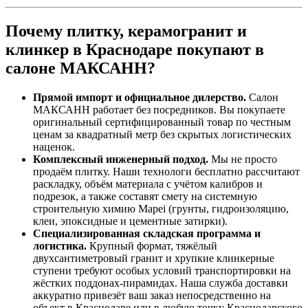
Почему плитку, керамогранит и
клинкер в Краснодаре покупают в
салоне МАКСАНН?
Прямой импорт и официальное дилерство.
Салон
МАКСАНН работает без посредников. Вы покупаете
оригинальный сертифицированный товар по честным
ценам за квадратный метр без скрытых логистических
наценок.
Комплексный инженерный подход.
Мы не просто
продаём плитку. Наши технологи бесплатно рассчитают
раскладку, объём материала с учётом калибров и
подрезок, а также составят смету на системную
строительную химию Mapei (грунты, гидроизоляцию,
клеи, эпоксидные и цементные затирки).
Специализированная складская программа и
логистика.
Крупный формат, тяжёлый
двухсантиметровый гранит и хрупкие клинкерные
ступени требуют особых условий транспортировки на
жёстких поддонах‑пирамидах. Наша служба доставки
аккуратно привезёт ваш заказ непосредственно на
объект в Краснодаре или в любую точку Краснодарского