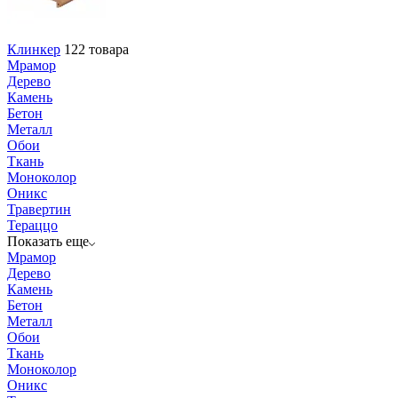
Клинкер
122 товара
Мрамор
Дерево
Камень
Бетон
Металл
Обои
Ткань
Моноколор
Оникс
Травертин
Тераццо
Показать еще
Мрамор
Дерево
Камень
Бетон
Металл
Обои
Ткань
Моноколор
Оникс