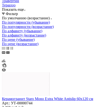
Травертин
Тераццо
Показать еще
Фильтр
По умолчанию (возрастание)
По популярности (убывание)
По популярности (возрастание)
По алфавиту (убывание)
По алфавиту (возрастание)
По цене (убывание)
По цене (возрастание)
Керамогранит Staro Mono Extra White Antislip 60x120 см
Арт.: УТ-00000744