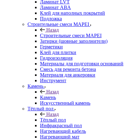
Ламинат LVT
Ламинат ABA
Клей для наполных покрытий
Подложка
Строительные смеси MAPEI
Назад
Строительные смеси MAPEI
Затирки (шовные заполнители)
Герметики
Клей для плитки
Гидроизоляция
Материалы для подготовки оснований
Смесь для ремонта бетона
Материаля для анкеровки
Инструмент
Камень
Назад
Камень
Искусственный камень
Тёплый пол
Назад
Тёплый пол
Инфракрасный пол
Нагревающий кабель
Нагревающий мат