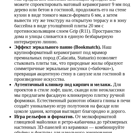
можете спроектировать матовый керамогранит 9 мм под
дерево или бетон в гостиной, продолжить его на стене
кухни в виде тонкого макси‑формата 6 мм, а затем
вывести эту же текстуру на открытую террасу и в зону
бассейна в виде утолщённой плиты 20 мм с
противоскользящим слоем Grip (R11). Пространство
дома и улицы сливается в единую безбарьерную
интерьерную линию.
Эффект зеркального панно (Bookmatch).
Наш
крупноформатный керамогранит под мрамор
премиальных пород (Calacatta, Statuario) позволяет
стыковать плиты так, что природные жилы образуют
симметричные зеркальные рисунки («бабочки»),
превращая акцентную стену в санузле или гостиной в
произведение искусства.
Аутентичный клинкер под кирпич и меланж.
Для
проектов в стиле лофт, шале, сканди или неоклассики
мы предлагаем фасадную клинкерную плитку ручной
формовки. Естественный разнотон обжига глины в печи
создаёт уникальную игру полутонов на фасаде или
цоколе здания, которая выглядит благородно и дорого.
Игра рельефов и форматов.
От мелкоформатной
глянцевой майолики и ретро‑кабанчика до трёхмерных
настенных 3D‑панелей из керамики — комбинируйте
объёмы и фактуры для идеального зонирования