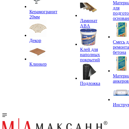
Матери
для
Керамогранит
подгото
20мм
основа
Ламинат
ABA
Декор
Смесь д
ремонта
Клей для
бетона
наполных
покрытий
Клинкер
Материа
анкеров
Подложка
Инстру