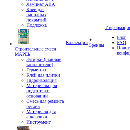
Ламинат ABA
Клей для
наполных
покрытий
Подложка
Информаци
Блог
Коллекции
FAQ
Бренды
Полит
Строительные смеси
конфи
MAPEI
Затирки (шовные
заполнители)
Герметики
Клей для плитки
Гидроизоляция
Материалы для
подготовки
оснований
Смесь для ремонта
бетона
Материаля для
анкеровки
Инструмент