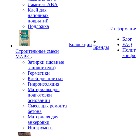
Ламинат ABA
Клей для
наполных
покрытий
Подложка
Информаци
Блог
Коллекции
FAQ
Бренды
Полит
Строительные смеси
конфи
MAPEI
Затирки (шовные
заполнители)
Герметики
Клей для плитки
Гидроизоляция
Материалы для
подготовки
оснований
Смесь для ремонта
бетона
Материаля для
анкеровки
Инструмент