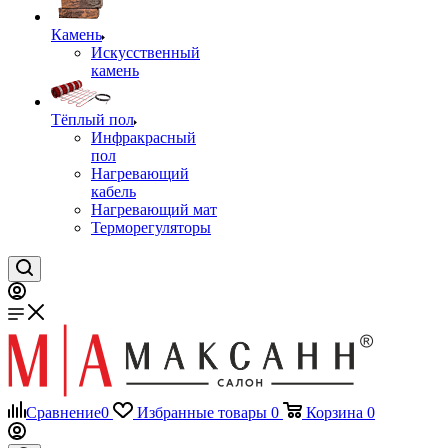
Камень
Искусственный
камень
Тёплый пол
Инфракрасный
пол
Нагревающий
кабель
Нагревающий мат
Терморегуляторы
Сравнение
0
Избранные товары
0
Корзина
0