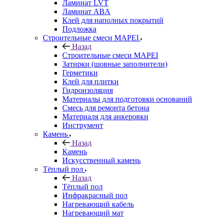
Ламинат LVT
Ламинат ABA
Клей для наполных покрытий
Подложка
Строительные смеси MAPEI
Назад
Строительные смеси MAPEI
Затирки (шовные заполнители)
Герметики
Клей для плитки
Гидроизоляция
Материалы для подготовки оснований
Смесь для ремонта бетона
Материаля для анкеровки
Инструмент
Камень
Назад
Камень
Искусственный камень
Тёплый пол
Назад
Тёплый пол
Инфракрасный пол
Нагревающий кабель
Нагревающий мат