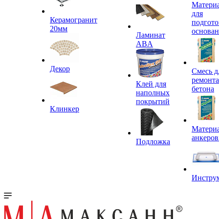
Матери
для
Керамогранит
подгото
20мм
основа
Ламинат
ABA
Декор
Смесь д
ремонта
Клей для
бетона
наполных
покрытий
Клинкер
Материа
анкеров
Подложка
Инстру