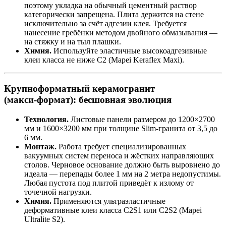
поэтому укладка на обычный цементный раствор
категорически запрещена. Плита держится на стене
исключительно за счёт адгезии клея. Требуется
нанесение гребёнки методом двойного обмазывания —
на стяжку и на тыл плашки.
Химия.
Используйте эластичные высокоадгезивные
клеи класса не ниже C2 (Mapei Keraflex Maxi).
Крупноформатный керамогранит
(макси‑формат): бесшовная эволюция
Технология.
Листовые панели размером до 1200×2700
мм и 1600×3200 мм при толщине Slim‑гранита от 3,5 до
6 мм.
Монтаж.
Работа требует специализированных
вакуумных систем переноса и жёстких направляющих
столов. Черновое основание должно быть выровнено до
идеала — перепады более 1 мм на 2 метра недопустимы.
Любая пустота под плитой приведёт к излому от
точечной нагрузки.
Химия.
Применяются ультраэластичные
деформативные клеи класса C2S1 или C2S2 (Mapei
Ultralite S2).