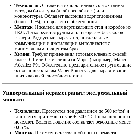
Технология.
Создаётся из пластичных сортов глины
методом бикоттуры (двойного обжига) или
монокоттуры. Обладает высоким водопоглощением
(более 10 %), что делает её облегчённой.
Монтаж.
Идеальна для вертикальных стен и коробов из
ГКЛ. Легко режется ручным плиткорезом без сколов
глазури. Радиусные вырезы под инженерные
коммуникации и инсталляции выполняются с
минимальным процентом брака.
Химия.
Требует применения готовых клеевых смесей
класса C1 или C2 из линейки Mapei (например, Mapei
Adesilex P9). Обязательно предварительное грунтование
основания составом Mapei Primer G для выравнивания
впитывающей способности стен.
Универсальный керамогранит: экстремальный
монолит
Технология.
Прессуется под давлением до 500 кг/см² и
запекается при температуре +1300 °C. Поры полностью
исчезают. Водопоглощение составляет рекордные менее
0,05 %.
Монтаж.
Не имеет естественной впитываемости,