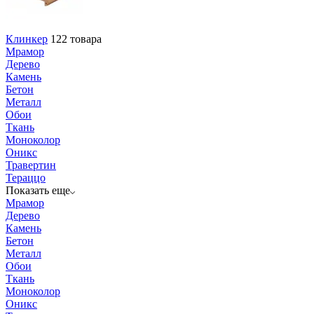
Клинкер
122 товара
Мрамор
Дерево
Камень
Бетон
Металл
Обои
Ткань
Моноколор
Оникс
Травертин
Тераццо
Показать еще
Мрамор
Дерево
Камень
Бетон
Металл
Обои
Ткань
Моноколор
Оникс