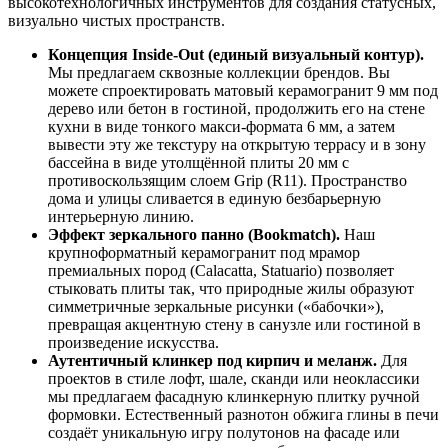
высокотехнологичных инструментов для создания статусных,
визуально чистых пространств.
Концепция Inside‑Out (единый визуальный контур).
Мы предлагаем сквозные коллекции брендов. Вы
можете спроектировать матовый керамогранит 9 мм под
дерево или бетон в гостиной, продолжить его на стене
кухни в виде тонкого макси‑формата 6 мм, а затем
вывести эту же текстуру на открытую террасу и в зону
бассейна в виде утолщённой плиты 20 мм с
противоскользящим слоем Grip (R11). Пространство
дома и улицы сливается в единую безбарьерную
интерьерную линию.
Эффект зеркального панно (Bookmatch).
Наш
крупноформатный керамогранит под мрамор
премиальных пород (Calacatta, Statuario) позволяет
стыковать плиты так, что природные жилы образуют
симметричные зеркальные рисунки («бабочки»),
превращая акцентную стену в санузле или гостиной в
произведение искусства.
Аутентичный клинкер под кирпич и меланж.
Для
проектов в стиле лофт, шале, сканди или неоклассики
мы предлагаем фасадную клинкерную плитку ручной
формовки. Естественный разнотон обжига глины в печи
создаёт уникальную игру полутонов на фасаде или