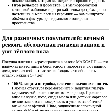
цоколе здания, которая выглядит благородно и дорого.
Игра рельефов и форматов.
От мелкоформатной
глянцевой майолики и ретро‑кабанчика до трёхмерных
настенных 3D‑панелей из керамики — комбинируйте
объёмы и фактуры для идеального зонирования
пространства.
Для розничных покупателей: вечный
ремонт, абсолютная гигиена ванной и
уют тёплого пола
Покупка плитки и керамогранита в салоне МАКСАНН — это
надёжная инвестиция в безопасность, здоровье и уют вашего
дома, которая избавит вас от необходимости обновлять
отделку каждые 5–7 лет.
100 % защита от грибка, плесени и въевшихся пятен.
Плотная структура керамогранита и защитная глазурь
керамической плитки не имеют микропор. Пролитое
вино на кухне, кофе, следы масла или детских маркеров
не впитываются в поверхность и удаляются обычной
влажной салфеткой. Швы, защищённые эпоксидной
затиркой Mapei, никогда не потемнеют и не станут