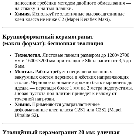
нанесение гребёнки методом двойного обмазывания —
на стяжку и на тыл плашки.
Химия.
Используйте эластичные высокоадгезивные
клеи класса не ниже C2 (Mapei Keraflex Maxi).
Крупноформатный керамогранит
(макси‑формат): бесшовная эволюция
Технология.
Листовые панели размером до 1200×2700
мм и 1600×3200 мм при толщине Slim‑гранита от 3,5 до
6 мм.
Монтаж.
Работа требует специализированных
вакуумных систем переноса и жёстких направляющих
столов. Черновое основание должно быть выровнено до
идеала — перепады более 1 мм на 2 метра недопустимы.
Любая пустота под плитой приведёт к излому от
точечной нагрузки.
Химия.
Применяются ультраэластичные
деформативные клеи класса C2S1 или C2S2 (Mapei
Ultralite S2).
Утолщённый керамогранит 20 мм: уличная