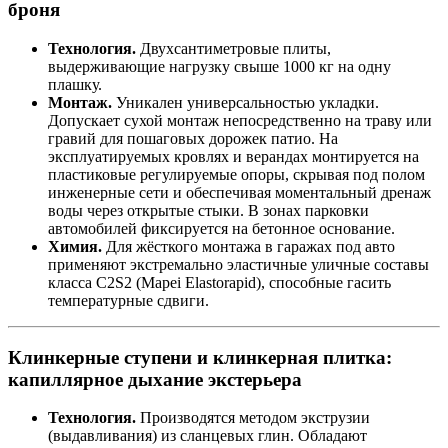
броня
Технология.
Двухсантиметровые плиты,
выдерживающие нагрузку свыше 1000 кг на одну
плашку.
Монтаж.
Уникален универсальностью укладки.
Допускает сухой монтаж непосредственно на траву или
гравий для пошаговых дорожек патио. На
эксплуатируемых кровлях и верандах монтируется на
пластиковые регулируемые опоры, скрывая под полом
инженерные сети и обеспечивая моментальный дренаж
воды через открытые стыки. В зонах парковки
автомобилей фиксируется на бетонное основание.
Химия.
Для жёсткого монтажа в гаражах под авто
применяют экстремально эластичные уличные составы
класса C2S2 (Mapei Elastorapid), способные гасить
температурные сдвиги.
Клинкерные ступени и клинкерная плитка:
капиллярное дыхание экстерьера
Технология.
Производятся методом экструзии
(выдавливания) из сланцевых глин. Обладают