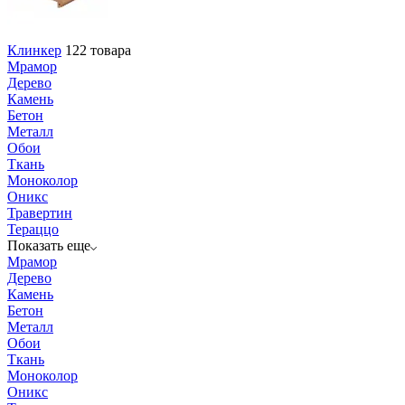
Клинкер
122 товара
Мрамор
Дерево
Камень
Бетон
Металл
Обои
Ткань
Моноколор
Оникс
Травертин
Тераццо
Показать еще
Мрамор
Дерево
Камень
Бетон
Металл
Обои
Ткань
Моноколор
Оникс