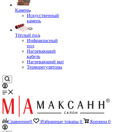
Камень
Искусственный
камень
Тёплый пол
Инфракрасный
пол
Нагревающий
кабель
Нагревающий мат
Терморегуляторы
Сравнение
0
Избранные товары
0
Корзина
0