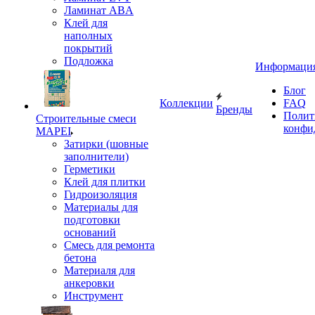
Ламинат ABA
Клей для
наполных
покрытий
Подложка
Информаци
Блог
Коллекции
FAQ
Бренды
Полит
Строительные смеси
конфи
MAPEI
Затирки (шовные
заполнители)
Герметики
Клей для плитки
Гидроизоляция
Материалы для
подготовки
оснований
Смесь для ремонта
бетона
Материаля для
анкеровки
Инструмент