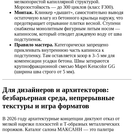
мелкопористой капиллярной структурой.
Морозостойкость — до 300 циклов (класс F300).
Монтаж.
Клинкер «дышит», самостоятельно выводя
остаточную влагу из бетонного крыльца наружу, что
предотвращает отрывание плитки весной. Ступени
снабжены монолитным фигурным литым носом —
капиносом, который отводит дождевую воду от шва
подступенок.
Правило мастера.
Категорически запрещено
приклеивать внутреннюю часть капиноса к
подступенку. Там оставляется зазор в 3–5 мм для
компенсации усадки бетона. Швы затираются
крупнофракционной смесью Mapei Keracolor GG
(ширина шва строго от 5 мм).
Для дизайнеров и архитекторов:
безбарьерная среда, непрерывные
текстуры и игра форматов
В 2026 году архитектурные концепции диктуют отказ от
мелкой нарезки плоскостей и Т‑образных металлических
порожков. Каталог салона МАКСАНН — это палитра