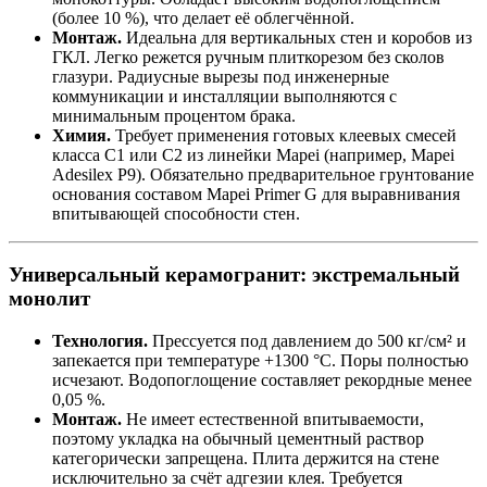
(более 10 %), что делает её облегчённой.
Монтаж.
Идеальна для вертикальных стен и коробов из
ГКЛ. Легко режется ручным плиткорезом без сколов
глазури. Радиусные вырезы под инженерные
коммуникации и инсталляции выполняются с
минимальным процентом брака.
Химия.
Требует применения готовых клеевых смесей
класса C1 или C2 из линейки Mapei (например, Mapei
Adesilex P9). Обязательно предварительное грунтование
основания составом Mapei Primer G для выравнивания
впитывающей способности стен.
Универсальный керамогранит: экстремальный
монолит
Технология.
Прессуется под давлением до 500 кг/см² и
запекается при температуре +1300 °C. Поры полностью
исчезают. Водопоглощение составляет рекордные менее
0,05 %.
Монтаж.
Не имеет естественной впитываемости,
поэтому укладка на обычный цементный раствор
категорически запрещена. Плита держится на стене
исключительно за счёт адгезии клея. Требуется