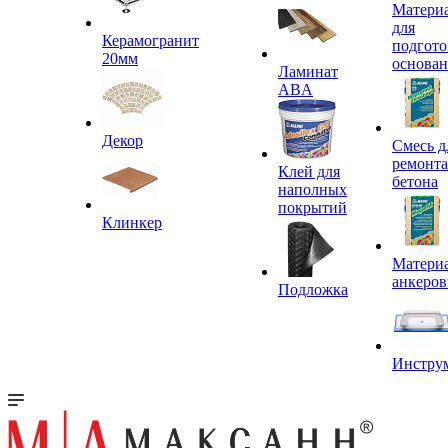
Матери
для
Керамогранит
подгото
20мм
основа
Ламинат
ABA
Декор
Смесь д
ремонта
Клей для
бетона
наполных
покрытий
Клинкер
Материа
анкеров
Подложка
Инстру