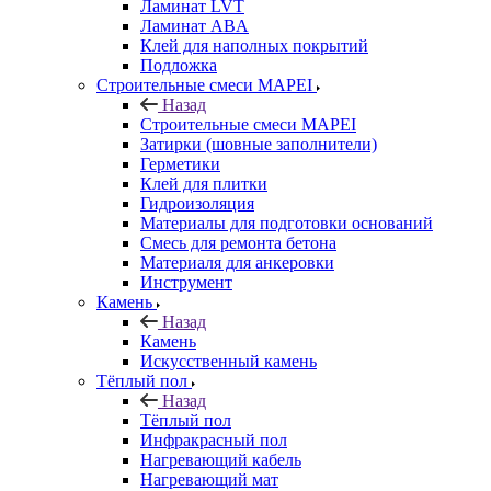
Ламинат LVT
Ламинат ABA
Клей для наполных покрытий
Подложка
Строительные смеси MAPEI
Назад
Строительные смеси MAPEI
Затирки (шовные заполнители)
Герметики
Клей для плитки
Гидроизоляция
Материалы для подготовки оснований
Смесь для ремонта бетона
Материаля для анкеровки
Инструмент
Камень
Назад
Камень
Искусственный камень
Тёплый пол
Назад
Тёплый пол
Инфракрасный пол
Нагревающий кабель
Нагревающий мат