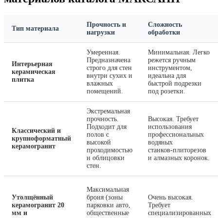
Прочность и
Сложность
Тип материала
нагрузки
обработки
Умеренная.
Минимальная. Легко
Предназначена
режется ручным
Интерьерная
строго для стен
инструментом,
керамическая
внутри сухих и
идеальна для
плитка
влажных
быстрой подрезки
помещений.
под розетки.
Экстремальная
прочность.
Высокая. Требует
Подходит для
использования
Классический и
полов с
профессиональных
крупноформатный
высокой
водяных
керамогранит
проходимостью
станков‑плиторезов
и облицовки
и алмазных коронок.
стен.
Максимальная
Утолщённый
броня (зоны
Очень высокая.
керамогранит 20
парковки авто,
Требует
мм и
общественные
специализированных