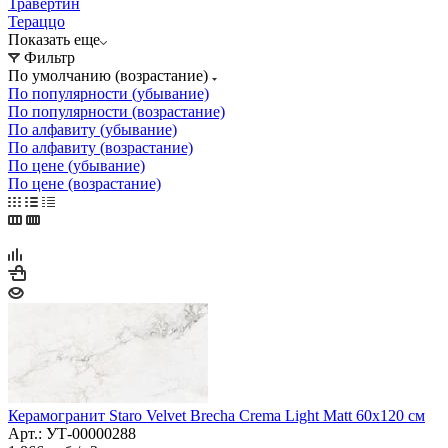
Травертин
Тераццо
Показать еще
Фильтр
По умолчанию (возрастание)
По популярности (убывание)
По популярности (возрастание)
По алфавиту (убывание)
По алфавиту (возрастание)
По цене (убывание)
По цене (возрастание)
Керамогранит Staro Velvet Brecha Crema Light Matt 60x120 см
Арт.: УТ-00000288