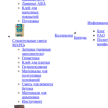
Ламинат ABA
Клей для
наполных
покрытий
Подложка
Информаци
Блог
Коллекции
FAQ
Бренды
Полит
Строительные смеси
конфи
MAPEI
Затирки (шовные
заполнители)
Герметики
Клей для плитки
Гидроизоляция
Материалы для
подготовки
оснований
Смесь для ремонта
бетона
Материаля для
анкеровки
Инструмент