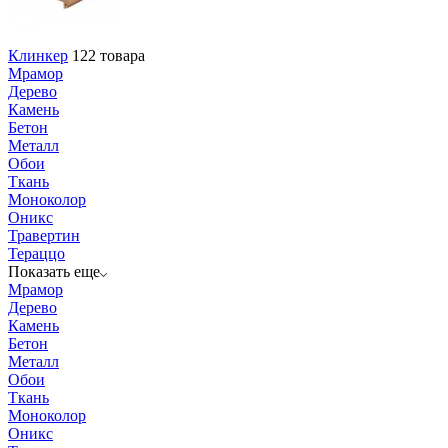
Клинкер
122 товара
Мрамор
Дерево
Камень
Бетон
Металл
Обои
Ткань
Моноколор
Оникс
Травертин
Тераццо
Показать еще
Мрамор
Дерево
Камень
Бетон
Металл
Обои
Ткань
Моноколор
Оникс