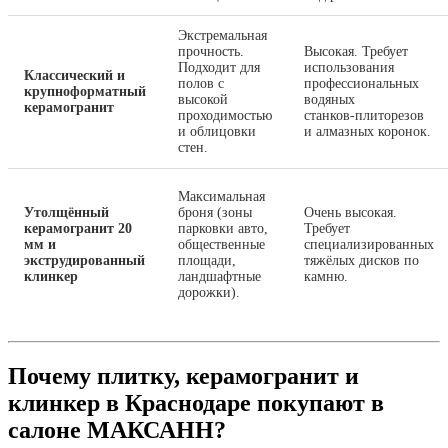
Экстремальная
прочность.
Высокая. Требует
Подходит для
использования
Классический и
полов с
профессиональных
крупноформатный
высокой
водяных
керамогранит
проходимостью
станков‑плиторезов
и облицовки
и алмазных коронок.
стен.
Максимальная
Утолщённый
броня (зоны
Очень высокая.
керамогранит 20
парковки авто,
Требует
мм и
общественные
специализированных
экструдированный
площади,
тяжёлых дисков по
клинкер
ландшафтные
камню.
дорожки).
Почему плитку, керамогранит и
клинкер в Краснодаре покупают в
салоне МАКСАНН?