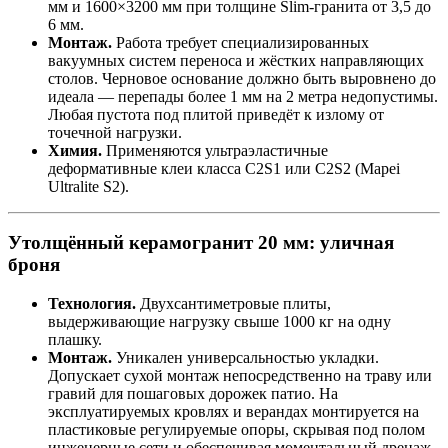
мм и 1600×3200 мм при толщине Slim‑гранита от 3,5 до
6 мм.
Монтаж.
Работа требует специализированных
вакуумных систем переноса и жёстких направляющих
столов. Черновое основание должно быть выровнено до
идеала — перепады более 1 мм на 2 метра недопустимы.
Любая пустота под плитой приведёт к излому от
точечной нагрузки.
Химия.
Применяются ультраэластичные
деформативные клеи класса C2S1 или C2S2 (Mapei
Ultralite S2).
Утолщённый керамогранит 20 мм: уличная
броня
Технология.
Двухсантиметровые плиты,
выдерживающие нагрузку свыше 1000 кг на одну
плашку.
Монтаж.
Уникален универсальностью укладки.
Допускает сухой монтаж непосредственно на траву или
гравий для пошаговых дорожек патио. На
эксплуатируемых кровлях и верандах монтируется на
пластиковые регулируемые опоры, скрывая под полом
инженерные сети и обеспечивая моментальный дренаж