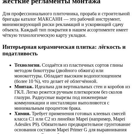
жёсткие регламенты монтажа
Для профессионального плиточника, прораба и строительной
бригады каталог МАКСАНН — это рабочий инструмент,
минимизирующий риски рекламаций и ускоряющий сдачу
объекта. Каждый тип покрытия в нашем ассортименте имеет
чёткую технологическую карту укладки.
Интерьерная керамическая плитка: лёгкость и
податливость
Технология.
Создаётся из пластичных сортов глины
методом бикоттуры (двойного обжига) или
монокоттуры. Обладает высоким водопоглощением
(более 10 %), что делает её облегчённой.
Монтаж.
Идеальна для вертикальных стен и коробов из
ГКЛ. Легко режется ручным плиткорезом без сколов
глазури. Радиусные вырезы под инженерные
коммуникации и инсталляции выполняются с
минимальным процентом брака.
Химия.
Требует применения готовых клеевых смесей
класса C1 или C2 из линейки Mapei (например, Mapei
Adesilex P9). Обязательно предварительное грунтование
основания составом Mapei Primer G для выравнивания