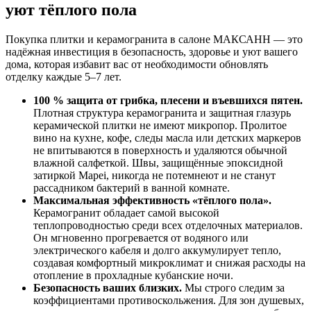
уют тёплого пола
Покупка плитки и керамогранита в салоне МАКСАНН — это
надёжная инвестиция в безопасность, здоровье и уют вашего
дома, которая избавит вас от необходимости обновлять
отделку каждые 5–7 лет.
100 % защита от грибка, плесени и въевшихся пятен.
Плотная структура керамогранита и защитная глазурь
керамической плитки не имеют микропор. Пролитое
вино на кухне, кофе, следы масла или детских маркеров
не впитываются в поверхность и удаляются обычной
влажной салфеткой. Швы, защищённые эпоксидной
затиркой Mapei, никогда не потемнеют и не станут
рассадником бактерий в ванной комнате.
Максимальная эффективность «тёплого пола».
Керамогранит обладает самой высокой
теплопроводностью среди всех отделочных материалов.
Он мгновенно прогревается от водяного или
электрического кабеля и долго аккумулирует тепло,
создавая комфортный микроклимат и снижая расходы на
отопление в прохладные кубанские ночи.
Безопасность ваших близких.
Мы строго следим за
коэффициентами противоскольжения. Для зон душевых,