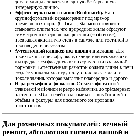
дома и улицы сливается в единую безбарьерную
интерьерную линию.
Эффект зеркального панно (Bookmatch).
Наш
крупноформатный керамогранит под мрамор
премиальных пород (Calacatta, Statuario) позволяет
стыковать плиты так, что природные жилы образуют
симметричные зеркальные рисунки («бабочки»),
превращая акцентную стену в санузле или гостиной в
произведение искусства.
Аутентичный клинкер под кирпич и меланж.
Для
проектов в стиле лофт, шале, сканди или неоклассики
мы предлагаем фасадную клинкерную плитку ручной
формовки. Естественный разнотон обжига глины в печи
создаёт уникальную игру полутонов на фасаде или
цоколе здания, которая выглядит благородно и дорого.
Игра рельефов и форматов.
От мелкоформатной
глянцевой майолики и ретро‑кабанчика до трёхмерных
настенных 3D‑панелей из керамики — комбинируйте
объёмы и фактуры для идеального зонирования
пространства.
Для розничных покупателей: вечный
ремонт, абсолютная гигиена ванной и