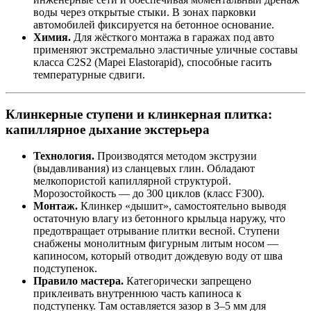
воды через открытые стыки. В зонах парковки
автомобилей фиксируется на бетонное основание.
Химия.
Для жёсткого монтажа в гаражах под авто
применяют экстремально эластичные уличные составы
класса C2S2 (Mapei Elastorapid), способные гасить
температурные сдвиги.
Клинкерные ступени и клинкерная плитка:
капиллярное дыхание экстерьера
Технология.
Производятся методом экструзии
(выдавливания) из сланцевых глин. Обладают
мелкопористой капиллярной структурой.
Морозостойкость — до 300 циклов (класс F300).
Монтаж.
Клинкер «дышит», самостоятельно выводя
остаточную влагу из бетонного крыльца наружу, что
предотвращает отрывание плитки весной. Ступени
снабжены монолитным фигурным литым носом —
капиносом, который отводит дождевую воду от шва
подступенок.
Правило мастера.
Категорически запрещено
приклеивать внутреннюю часть капиноса к
подступенку. Там оставляется зазор в 3–5 мм для