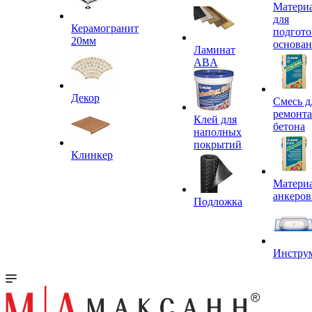
Матери
для
Керамогранит
подгото
20мм
основа
Ламинат
ABA
Декор
Смесь д
ремонта
Клей для
бетона
наполных
покрытий
Клинкер
Материа
анкеров
Подложка
Инстру