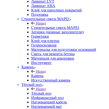
Ламинат LVT
Ламинат ABA
Клей для наполных покрытий
Подложка
Строительные смеси MAPEI
Назад
Строительные смеси MAPEI
Затирки (шовные заполнители)
Герметики
Клей для плитки
Гидроизоляция
Материалы для подготовки оснований
Смесь для ремонта бетона
Материаля для анкеровки
Инструмент
Камень
Назад
Камень
Искусственный камень
Тёплый пол
Назад
Тёплый пол
Инфракрасный пол
Нагревающий кабель
Нагревающий мат