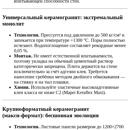
впитывающей способности стен.
Универсальный керамогранит: экстремальный
монолит
Технология.
Прессуется под давлением до 500 кг/см² и
запекается при температуре +1300 °C. Поры полностью
исчезают. Водопоглощение составляет рекордные менее
0,05 %.
Монтаж.
Не имеет естественной впитываемости,
поэтому укладка на обычный цементный раствор
категорически запрещена. Плита держится на стене
исключительно за счёт адгезии клея. Требуется
нанесение гребёнки методом двойного обмазывания —
на стяжку и на тыл плашки.
Химия.
Используйте эластичные высокоадгезивные
клеи класса не ниже C2 (Mapei Keraflex Maxi).
Крупноформатный керамогранит
(макси‑формат): бесшовная эволюция
Технология.
Листовые панели размером до 1200×2700