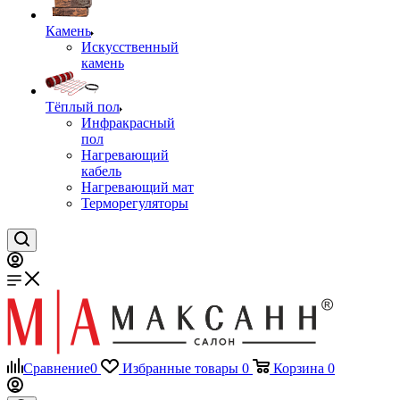
Камень
Искусственный
камень
Тёплый пол
Инфракрасный
пол
Нагревающий
кабель
Нагревающий мат
Терморегуляторы
Сравнение
0
Избранные товары
0
Корзина
0