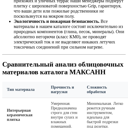
прихожих и уличных террас наши менеджеры подберут
плитку с шероховатой поверхностью Grip, гарантируя,
что ваши дети или пожилые родственники не
поскользнутся на мокром полу.
Экологичность и пожарная безопасность.
Все
материалы в нашем каталоге состоят исключительно из
природных компонентов (глина, песок, минералы). Они
абсолютно негорючи (класс КМ0), не проводят
электрический ток и не выделяют никаких летучих
токсичных соединений при сильном нагреве.
Сравнительный анализ облицовочных
материалов каталога МАКСАНН
Прочность и
Сложность
Тип материала
нагрузки
обработки
Умеренная.
Минимальная. Легко
Предназначена
режется ручным
Интерьерная
строго для стен
инструментом,
керамическая
внутри сухих и
идеальна для
плитка
влажных
быстрой подрезки
помещений.
под розетки.