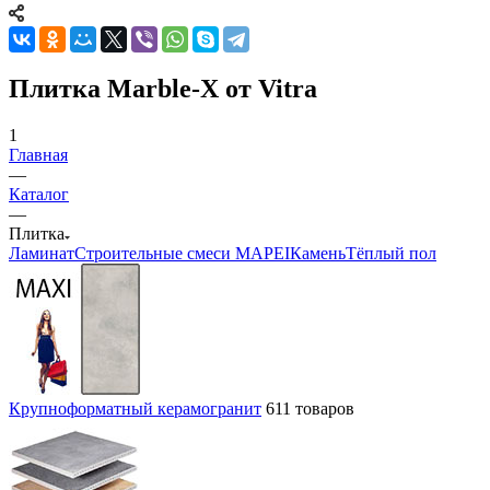
Плитка Marble-X от Vitra
1
Главная
—
Каталог
—
Плитка
Ламинат
Строительные смеси MAPEI
Камень
Тёплый пол
Крупноформатный керамогранит
611 товаров