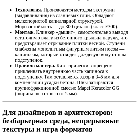
Технология.
Производятся методом экструзии
(выдавливания) из сланцевых глин. Обладают
мелкопористой капиллярной структурой.
Морозостойкость — до 300 циклов (класс F300).
Монтаж.
Клинкер «дышит», самостоятельно выводя
остаточную влагу из бетонного крыльца наружу, что
предотвращает отрывание плитки весной. Ступени
снабжены монолитным фигурным литым носом —
капиносом, который отводит дождевую воду от шва
подступенок.
Правило мастера.
Категорически запрещено
приклеивать внутреннюю часть капиноса к
подступенку. Там оставляется зазор в 3–5 мм для
компенсации усадки бетона. Швы затираются
крупнофракционной смесью Mapei Keracolor GG
(ширина шва строго от 5 мм).
Для дизайнеров и архитекторов:
безбарьерная среда, непрерывные
текстуры и игра форматов