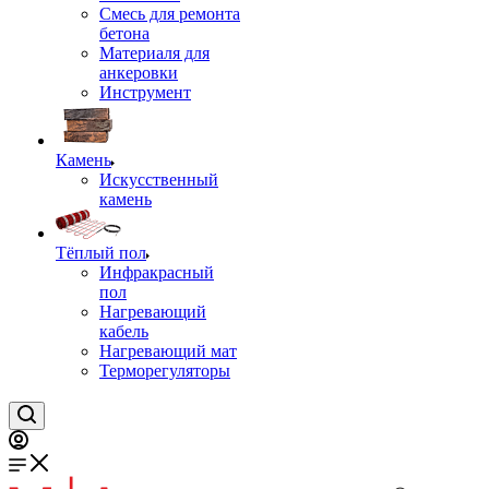
Смесь для ремонта
бетона
Материаля для
анкеровки
Инструмент
Камень
Искусственный
камень
Тёплый пол
Инфракрасный
пол
Нагревающий
кабель
Нагревающий мат
Терморегуляторы