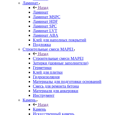
Ламинат
Назад
Ламинат
Ламинат MSPC
Ламинат HDF
Ламинат SPC
Ламинат LVT
Ламинат ABA
Клей для наполных покрытий
Подложка
Строительные смеси MAPEI
Назад
Строительные смеси MAPEI
Затирки (шовные заполнители)
Герметики
Клей для плитки
Гидроизоляция
Материалы для подготовки оснований
Смесь для ремонта бетона
Материаля для анкеровки
Инструмент
Камень
Назад
Камень
Искусственный камень