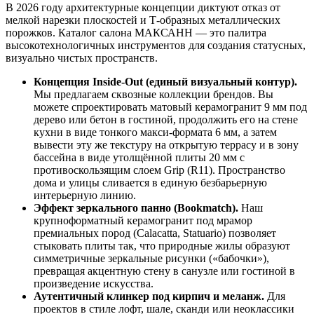
В 2026 году архитектурные концепции диктуют отказ от
мелкой нарезки плоскостей и Т‑образных металлических
порожков. Каталог салона МАКСАНН — это палитра
высокотехнологичных инструментов для создания статусных,
визуально чистых пространств.
Концепция Inside‑Out (единый визуальный контур).
Мы предлагаем сквозные коллекции брендов. Вы
можете спроектировать матовый керамогранит 9 мм под
дерево или бетон в гостиной, продолжить его на стене
кухни в виде тонкого макси‑формата 6 мм, а затем
вывести эту же текстуру на открытую террасу и в зону
бассейна в виде утолщённой плиты 20 мм с
противоскользящим слоем Grip (R11). Пространство
дома и улицы сливается в единую безбарьерную
интерьерную линию.
Эффект зеркального панно (Bookmatch).
Наш
крупноформатный керамогранит под мрамор
премиальных пород (Calacatta, Statuario) позволяет
стыковать плиты так, что природные жилы образуют
симметричные зеркальные рисунки («бабочки»),
превращая акцентную стену в санузле или гостиной в
произведение искусства.
Аутентичный клинкер под кирпич и меланж.
Для
проектов в стиле лофт, шале, сканди или неоклассики