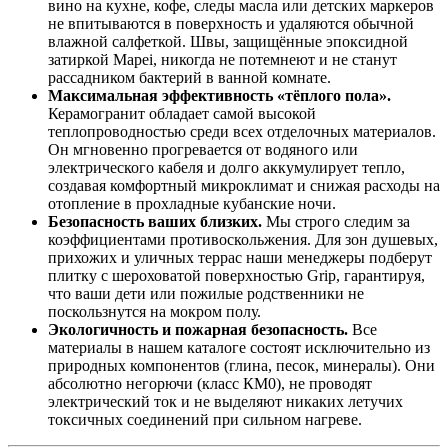
вино на кухне, кофе, следы масла или детских маркеров
не впитываются в поверхность и удаляются обычной
влажной салфеткой. Швы, защищённые эпоксидной
затиркой Mapei, никогда не потемнеют и не станут
рассадником бактерий в ванной комнате.
Максимальная эффективность «тёплого пола».
Керамогранит обладает самой высокой
теплопроводностью среди всех отделочных материалов.
Он мгновенно прогревается от водяного или
электрического кабеля и долго аккумулирует тепло,
создавая комфортный микроклимат и снижая расходы на
отопление в прохладные кубанские ночи.
Безопасность ваших близких.
Мы строго следим за
коэффициентами противоскольжения. Для зон душевых,
прихожих и уличных террас наши менеджеры подберут
плитку с шероховатой поверхностью Grip, гарантируя,
что ваши дети или пожилые родственники не
поскользнутся на мокром полу.
Экологичность и пожарная безопасность.
Все
материалы в нашем каталоге состоят исключительно из
природных компонентов (глина, песок, минералы). Они
абсолютно негорючи (класс КМ0), не проводят
электрический ток и не выделяют никаких летучих
токсичных соединений при сильном нагреве.