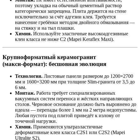
поэтому укладка на обычный цементный раствор
категорически запрещена. Плита держится на стене
исключительно за счёт адгезии клея. Требуется
нанесение гребёнки методом двойного обмазывания —
на стяжку и на тыл плашки.
Химия.
Используйте эластичные высокоадгезивные
клеи класса не ниже C2 (Mapei Keraflex Maxi).
Крупноформатный керамогранит
(макси‑формат): бесшовная эволюция
Технология.
Листовые панели размером до 1200×2700
мм и 1600×3200 мм при толщине Slim‑гранита от 3,5 до
6 мм.
Монтаж.
Работа требует специализированных
вакуумных систем переноса и жёстких направляющих
столов. Черновое основание должно быть выровнено до
идеала — перепады более 1 мм на 2 метра недопустимы.
Любая пустота под плитой приведёт к излому от
точечной нагрузки.
Химия.
Применяются ультраэластичные
деформативные клеи класса C2S1 или C2S2 (Mapei
Ultralite S2).