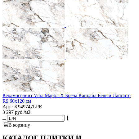
Керамогранит Vitra Марбл-Х Бреча Капрайа Белый Лаппато
R9 60x120 см
Арт.: K949747LPR
3 297
руб.
/м2
В корзину
КАТАЛОГ ПЛИТКИ И