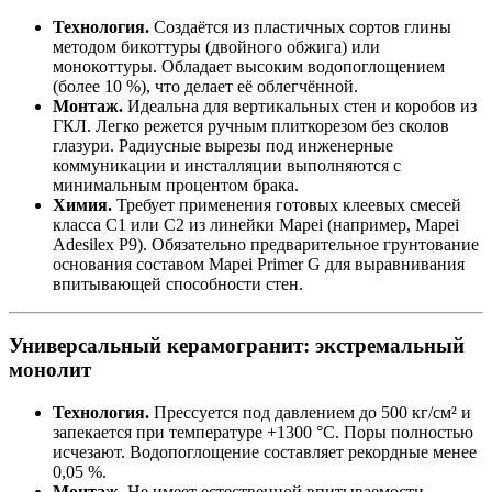
Технология.
Создаётся из пластичных сортов глины
методом бикоттуры (двойного обжига) или
монокоттуры. Обладает высоким водопоглощением
(более 10 %), что делает её облегчённой.
Монтаж.
Идеальна для вертикальных стен и коробов из
ГКЛ. Легко режется ручным плиткорезом без сколов
глазури. Радиусные вырезы под инженерные
коммуникации и инсталляции выполняются с
минимальным процентом брака.
Химия.
Требует применения готовых клеевых смесей
класса C1 или C2 из линейки Mapei (например, Mapei
Adesilex P9). Обязательно предварительное грунтование
основания составом Mapei Primer G для выравнивания
впитывающей способности стен.
Универсальный керамогранит: экстремальный
монолит
Технология.
Прессуется под давлением до 500 кг/см² и
запекается при температуре +1300 °C. Поры полностью
исчезают. Водопоглощение составляет рекордные менее
0,05 %.
Монтаж.
Не имеет естественной впитываемости,