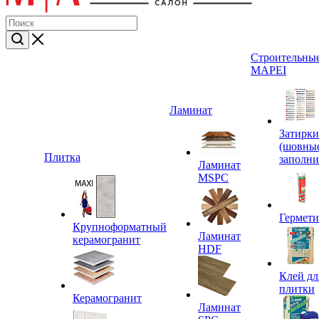
Строительные
MAPEI
Ламинат
Затирки
(шовны
Плитка
заполни
Ламинат
MSPC
Гермет
Крупноформатный
Ламинат
керамогранит
HDF
Клей дл
плитки
Керамогранит
Ламинат