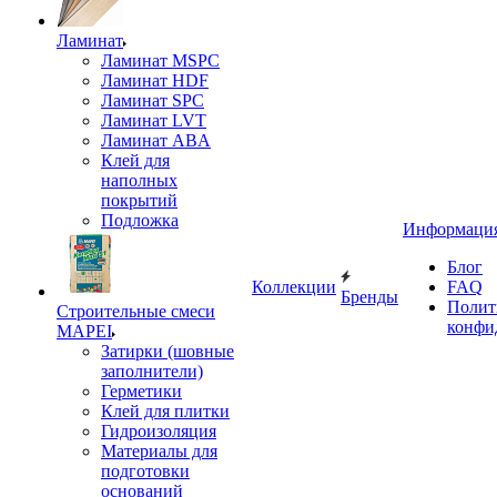
Ламинат
Ламинат MSPC
Ламинат HDF
Ламинат SPC
Ламинат LVT
Ламинат ABA
Клей для
наполных
покрытий
Подложка
Информаци
Блог
Коллекции
FAQ
Бренды
Полит
Строительные смеси
конфи
MAPEI
Затирки (шовные
заполнители)
Герметики
Клей для плитки
Гидроизоляция
Материалы для
подготовки
оснований