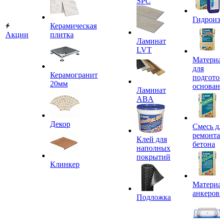
SPC
Гидроиз
Керамическая
Акции
плитка
Ламинат
LVT
Матери
для
Керамогранит
подгото
20мм
основа
Ламинат
ABA
Декор
Смесь д
ремонта
Клей для
бетона
наполных
покрытий
Клинкер
Материа
анкеров
Подложка