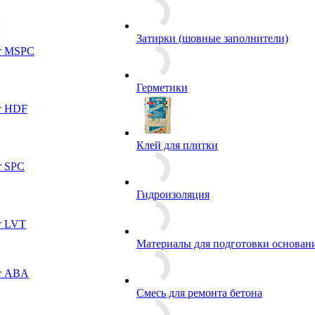
Затирки (шовные заполнители)
т MSPC
Герметики
т HDF
Клей для плитки
т SPC
Гидроизоляция
т LVT
Материалы для подготовки основан
т ABA