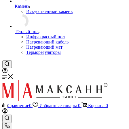
Материаля для анкеровки
Инструмент
Камень
Искусственный камень
Тёплый пол
Инфракрасный пол
Нагревающий кабель
Нагревающий мат
Терморегуляторы
Сравнение
0
Избранные товары
0
Корзина
0