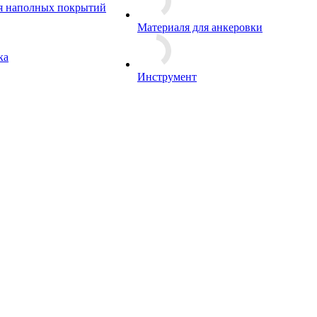
Смесь для ремонта бетона
я наполных покрытий
Материаля для анкеровки
ка
Инструмент