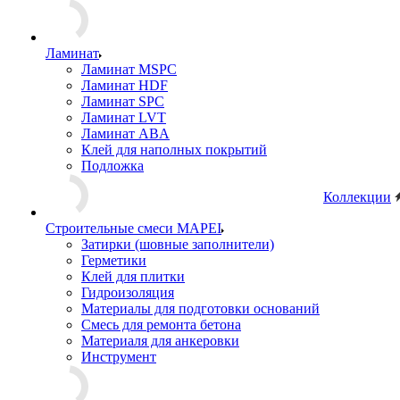
Керамическая плитка
Керамогранит 20мм
Декор
Клинкер
Ламинат
Ламинат MSPC
Ламинат HDF
Ламинат SPC
Ламинат LVT
Ламинат ABA
Клей для наполных покрытий
Подложка
Коллекции
Строительные смеси MAPEI
Затирки (шовные заполнители)
Герметики
Клей для плитки
Гидроизоляция
Материалы для подготовки оснований
Смесь для ремонта бетона