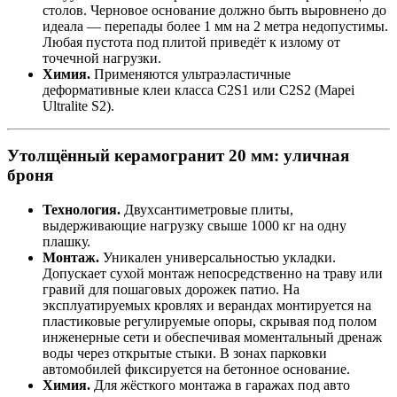
столов. Черновое основание должно быть выровнено до
идеала — перепады более 1 мм на 2 метра недопустимы.
Любая пустота под плитой приведёт к излому от
точечной нагрузки.
Химия.
Применяются ультраэластичные
деформативные клеи класса C2S1 или C2S2 (Mapei
Ultralite S2).
Утолщённый керамогранит 20 мм: уличная
броня
Технология.
Двухсантиметровые плиты,
выдерживающие нагрузку свыше 1000 кг на одну
плашку.
Монтаж.
Уникален универсальностью укладки.
Допускает сухой монтаж непосредственно на траву или
гравий для пошаговых дорожек патио. На
эксплуатируемых кровлях и верандах монтируется на
пластиковые регулируемые опоры, скрывая под полом
инженерные сети и обеспечивая моментальный дренаж
воды через открытые стыки. В зонах парковки
автомобилей фиксируется на бетонное основание.
Химия.
Для жёсткого монтажа в гаражах под авто