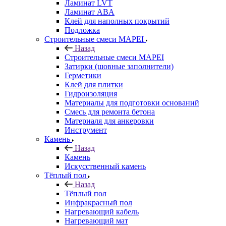
Ламинат LVT
Ламинат ABA
Клей для наполных покрытий
Подложка
Строительные смеси MAPEI
Назад
Строительные смеси MAPEI
Затирки (шовные заполнители)
Герметики
Клей для плитки
Гидроизоляция
Материалы для подготовки оснований
Смесь для ремонта бетона
Материаля для анкеровки
Инструмент
Камень
Назад
Камень
Искусственный камень
Тёплый пол
Назад
Тёплый пол
Инфракрасный пол
Нагревающий кабель
Нагревающий мат