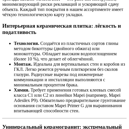
минимизирующий риски рекламаций и ускоряющий сдачу
объекта. Каждый тип покрытия в нашем ассортименте имеет
чёткую технологическую карту укладки.
Интерьерная керамическая плитка: лёгкость и
податливость
Технология.
Создаётся из пластичных сортов глины
методом бикоттуры (двойного обжига) или
монокоттуры. Обладает высоким водопоглощением
(более 10 %), что делает её облегчённой.
Монтаж.
Идеальна для вертикальных стен и коробов из
ГКЛ. Легко режется ручным плиткорезом без сколов
глазури. Радиусные вырезы под инженерные
коммуникации и инсталляции выполняются с
минимальным процентом брака.
Химия.
Требует применения готовых клеевых смесей
класса C1 или C2 из линейки Mapei (например, Mapei
Adesilex P9). Обязательно предварительное грунтование
основания составом Mapei Primer G для выравнивания
впитывающей способности стен.
Универсальный керамогранит: экстремальный