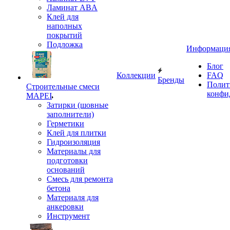
Ламинат ABA
Клей для
наполных
покрытий
Подложка
Информаци
Блог
Коллекции
FAQ
Бренды
Полит
Строительные смеси
конфи
MAPEI
Затирки (шовные
заполнители)
Герметики
Клей для плитки
Гидроизоляция
Материалы для
подготовки
оснований
Смесь для ремонта
бетона
Материаля для
анкеровки
Инструмент