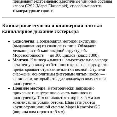
применяют экстремально эластичные уличные составы
класса C2S2 (Mapei Elastorapid), способные гасить
температурные сдвиги.
Клинкерные ступени и клинкерная плитка:
капиллярное дыхание экстерьера
Технология.
Производятся методом экструзии
(выдавливания) из сланцевых глин. Обладают
мелкопористой капиллярной структурой.
Морозостойкость — до 300 циклов (класс F300).
Монтаж.
Клинкер «дышит», самостоятельно выводя
остаточную влагу из бетонного крыльца наружу, что
предотвращает отрывание плитки весной. Ступени
снабжены монолитным фигурным литым носом —
капиносом, который отводит дождевую воду от шва
подступенок.
Правило мастера.
Категорически запрещено
приклеивать внутреннюю часть капиноса к
подступенку. Там оставляется зазор в 3–5 мм для
компенсации усадки бетона. Швы затираются
крупнофракционной смесью Mapei Keracolor GG
(ширина шва строго от 5 мм).