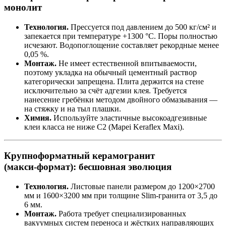
монолит
Технология.
Прессуется под давлением до 500 кг/см² и
запекается при температуре +1300 °C. Поры полностью
исчезают. Водопоглощение составляет рекордные менее
0,05 %.
Монтаж.
Не имеет естественной впитываемости,
поэтому укладка на обычный цементный раствор
категорически запрещена. Плита держится на стене
исключительно за счёт адгезии клея. Требуется
нанесение гребёнки методом двойного обмазывания —
на стяжку и на тыл плашки.
Химия.
Используйте эластичные высокоадгезивные
клеи класса не ниже C2 (Mapei Keraflex Maxi).
Крупноформатный керамогранит
(макси‑формат): бесшовная эволюция
Технология.
Листовые панели размером до 1200×2700
мм и 1600×3200 мм при толщине Slim‑гранита от 3,5 до
6 мм.
Монтаж.
Работа требует специализированных
вакуумных систем переноса и жёстких направляющих