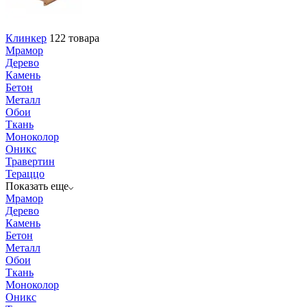
Клинкер
122 товара
Мрамор
Дерево
Камень
Бетон
Металл
Обои
Ткань
Моноколор
Оникс
Травертин
Тераццо
Показать еще
Мрамор
Дерево
Камень
Бетон
Металл
Обои
Ткань
Моноколор
Оникс