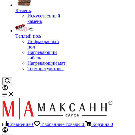
Камень
Искусственный
камень
Тёплый пол
Инфракрасный
пол
Нагревающий
кабель
Нагревающий мат
Терморегуляторы
Сравнение
0
Избранные товары
0
Корзина
0