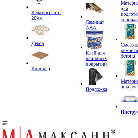
Матери
для
Керамогранит
подгото
20мм
основа
Ламинат
ABA
Декор
Смесь д
ремонта
Клей для
бетона
наполных
покрытий
Клинкер
Материа
анкеров
Подложка
Инстру