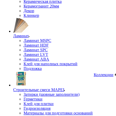
Керамическая плитка
Керамогранит 20мм
Декор
Клинкер
Ламинат
Ламинат MSPC
Ламинат HDF
Ламинат SPC
Ламинат LVT
Ламинат ABA
Клей для наполных покрытий
Подложка
Коллекции
Строительные смеси MAPEI
Затирки (шовные заполнители)
Герметики
Клей для плитки
Гидроизоляция
Материалы для подготовки оснований