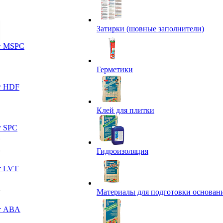
Затирки (шовные заполнители)
т MSPC
Герметики
т HDF
Клей для плитки
т SPC
Гидроизоляция
т LVT
Материалы для подготовки основан
т ABA