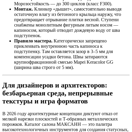
Морозостойкость — до 300 циклов (класс F300).
Монтаж.
Клинкер «дышит», самостоятельно выводя
остаточную влагу из бетонного крыльца наружу, что
предотвращает отрывание плитки весной. Ступени
снабжены монолитным фигурным литым носом —
капиносом, который отводит дождевую воду от шва
подступенок.
Правило мастера.
Категорически запрещено
приклеивать внутреннюю часть капиноса к
подступенку. Там оставляется зазор в 3–5 мм для
компенсации усадки бетона. Швы затираются
крупнофракционной смесью Mapei Keracolor GG
(ширина шва строго от 5 мм).
Для дизайнеров и архитекторов:
безбарьерная среда, непрерывные
текстуры и игра форматов
В 2026 году архитектурные концепции диктуют отказ от
мелкой нарезки плоскостей и Т‑образных металлических
порожков. Каталог салона МАКСАНН — это палитра
высокотехнологичных инструментов для создания статусных,