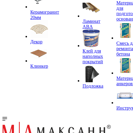
Матери
для
Керамогранит
подгото
20мм
основа
Ламинат
ABA
Декор
Смесь д
ремонта
Клей для
бетона
наполных
покрытий
Клинкер
Материа
анкеров
Подложка
Инстру