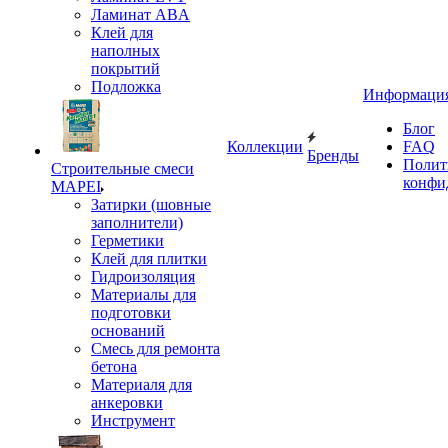
Ламинат ABA
Клей для
наполных
покрытий
Подложка
Информаци
Блог
Коллекции
FAQ
Бренды
Полит
Строительные смеси
конфи
MAPEI
Затирки (шовные
заполнители)
Герметики
Клей для плитки
Гидроизоляция
Материалы для
подготовки
оснований
Смесь для ремонта
бетона
Материаля для
анкеровки
Инструмент