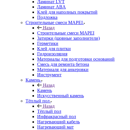
Ламинат LVT
Ламинат ABA
Клей для наполных покрытий
Подложка
Строительные смеси MAPEI
Назад
Строительные смеси MAPEI
Затирки (шовные заполнители)
Герметики
Клей для плитки
Гидроизоляция
Материалы для подготовки оснований
Смесь для ремонта бетона
Материаля для анкеровки
Инструмент
Камень
Назад
Камень
Искусственный камень
Тёплый пол
Назад
Тёплый пол
Инфракрасный пол
Нагревающий кабель
Нагревающий мат