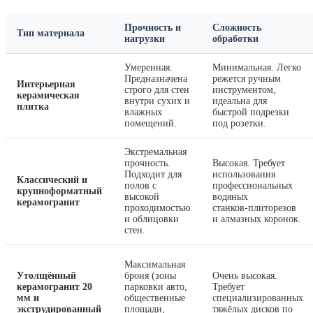
Прочность и
Сложность
Тип материала
нагрузки
обработки
Умеренная.
Минимальная. Легко
Предназначена
режется ручным
Интерьерная
строго для стен
инструментом,
керамическая
внутри сухих и
идеальна для
плитка
влажных
быстрой подрезки
помещений.
под розетки.
Экстремальная
прочность.
Высокая. Требует
Подходит для
использования
Классический и
полов с
профессиональных
крупноформатный
высокой
водяных
керамогранит
проходимостью
станков‑плиторезов
и облицовки
и алмазных коронок.
стен.
Максимальная
Утолщённый
броня (зоны
Очень высокая.
керамогранит 20
парковки авто,
Требует
мм и
общественные
специализированных
экструдированный
площади,
тяжёлых дисков по