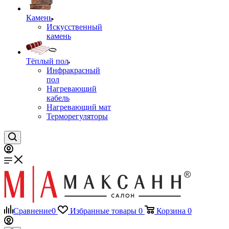
Камень
Искусственный
камень
Тёплый пол
Инфракрасный
пол
Нагревающий
кабель
Нагревающий мат
Терморегуляторы
Сравнение
0
Избранные товары
0
Корзина
0