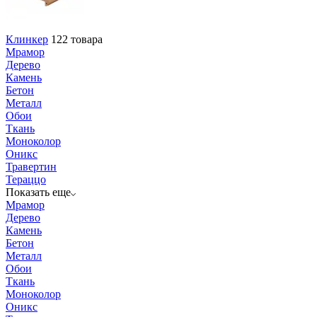
Клинкер
122 товара
Мрамор
Дерево
Камень
Бетон
Металл
Обои
Ткань
Моноколор
Оникс
Травертин
Тераццо
Показать еще
Мрамор
Дерево
Камень
Бетон
Металл
Обои
Ткань
Моноколор
Оникс