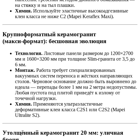
на стяжку и на тыл плашки.
Химия.
Используйте эластичные высокоадгезивные
клеи класса не ниже C2 (Mapei Keraflex Maxi).
Крупноформатный керамогранит
(макси‑формат): бесшовная эволюция
Технология.
Листовые панели размером до 1200×2700
мм и 1600×3200 мм при толщине Slim‑гранита от 3,5 до
6 мм.
Монтаж.
Работа требует специализированных
вакуумных систем переноса и жёстких направляющих
столов. Черновое основание должно быть выровнено до
идеала — перепады более 1 мм на 2 метра недопустимы.
Любая пустота под плитой приведёт к излому от
точечной нагрузки.
Химия.
Применяются ультраэластичные
деформативные клеи класса C2S1 или C2S2 (Mapei
Ultralite S2).
Утолщённый керамогранит 20 мм: уличная
броня