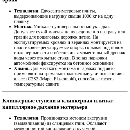
Технология.
Двухсантиметровые плиты,
выдерживающие нагрузку свыше 1000 кг на одну
плашку.
Монтаж.
Уникален универсальностью укладки.
Допускает сухой монтаж непосредственно на траву или
гравий для пошаговых дорожек патио. На
эксплуатируемых кровлях и верандах монтируется на
пластиковые регулируемые опоры, скрывая под полом
инженерные сети и обеспечивая моментальный дренаж
воды через открытые стыки. В зонах парковки
автомобилей фиксируется на бетонное основание.
Химия.
Для жёсткого монтажа в гаражах под авто
применяют экстремально эластичные уличные составы
класса C2S2 (Mapei Elastorapid), способные гасить
температурные сдвиги.
Клинкерные ступени и клинкерная плитка:
капиллярное дыхание экстерьера
Технология.
Производятся методом экструзии
(выдавливания) из сланцевых глин. Обладают
мелкопористой капиллярной структурой.