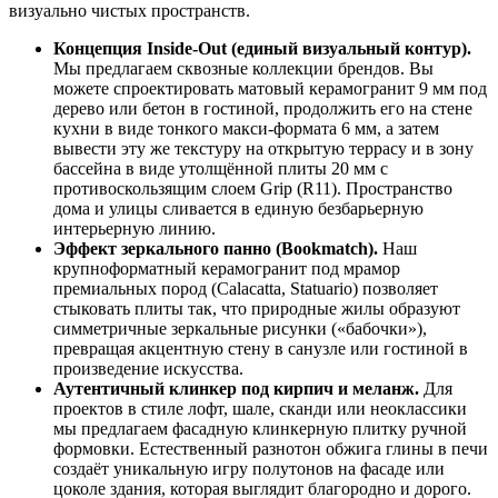
визуально чистых пространств.
Концепция Inside‑Out (единый визуальный контур).
Мы предлагаем сквозные коллекции брендов. Вы
можете спроектировать матовый керамогранит 9 мм под
дерево или бетон в гостиной, продолжить его на стене
кухни в виде тонкого макси‑формата 6 мм, а затем
вывести эту же текстуру на открытую террасу и в зону
бассейна в виде утолщённой плиты 20 мм с
противоскользящим слоем Grip (R11). Пространство
дома и улицы сливается в единую безбарьерную
интерьерную линию.
Эффект зеркального панно (Bookmatch).
Наш
крупноформатный керамогранит под мрамор
премиальных пород (Calacatta, Statuario) позволяет
стыковать плиты так, что природные жилы образуют
симметричные зеркальные рисунки («бабочки»),
превращая акцентную стену в санузле или гостиной в
произведение искусства.
Аутентичный клинкер под кирпич и меланж.
Для
проектов в стиле лофт, шале, сканди или неоклассики
мы предлагаем фасадную клинкерную плитку ручной
формовки. Естественный разнотон обжига глины в печи
создаёт уникальную игру полутонов на фасаде или
цоколе здания, которая выглядит благородно и дорого.