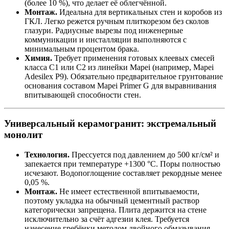
(более 10 %), что делает её облегчённой.
Монтаж.
Идеальна для вертикальных стен и коробов из
ГКЛ. Легко режется ручным плиткорезом без сколов
глазури. Радиусные вырезы под инженерные
коммуникации и инсталляции выполняются с
минимальным процентом брака.
Химия.
Требует применения готовых клеевых смесей
класса C1 или C2 из линейки Mapei (например, Mapei
Adesilex P9). Обязательно предварительное грунтование
основания составом Mapei Primer G для выравнивания
впитывающей способности стен.
Универсальный керамогранит: экстремальный
монолит
Технология.
Прессуется под давлением до 500 кг/см² и
запекается при температуре +1300 °C. Поры полностью
исчезают. Водопоглощение составляет рекордные менее
0,05 %.
Монтаж.
Не имеет естественной впитываемости,
поэтому укладка на обычный цементный раствор
категорически запрещена. Плита держится на стене
исключительно за счёт адгезии клея. Требуется
нанесение гребёнки методом двойного обмазывания —