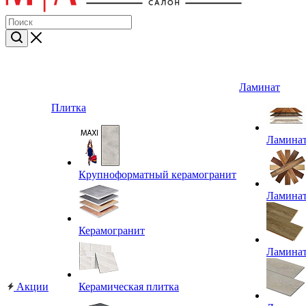
Ламинат
Плитка
Ламина
Крупноформатный керамогранит
Ламина
Керамогранит
Ламина
Акции
Керамическая плитка