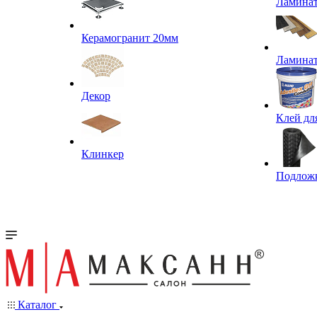
Ламина
Керамогранит 20мм
Ламина
Декор
Клей дл
Клинкер
Подлож
Каталог