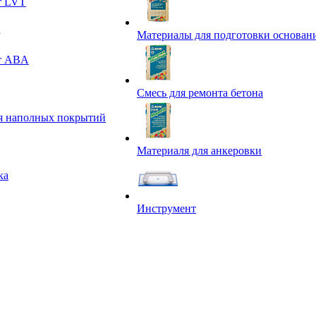
т LVT
Материалы для подготовки основан
т ABA
Смесь для ремонта бетона
я наполных покрытий
Материаля для анкеровки
ка
Инструмент