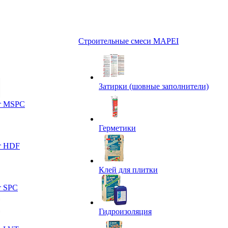
Строительные смеси MAPEI
Затирки (шовные заполнители)
т MSPC
Герметики
т HDF
Клей для плитки
т SPC
Гидроизоляция