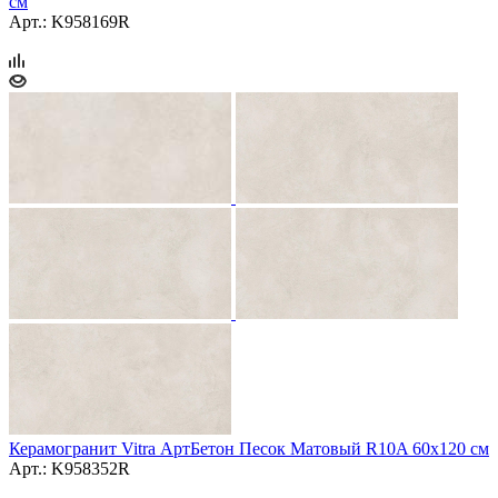
см
Арт.: K958169R
Керамогранит Vitra АртБетон Песок Матовый R10A 60x120 см
Арт.: K958352R