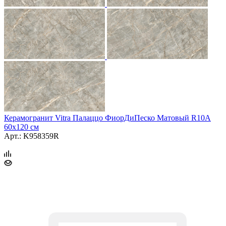
Керамогранит Vitra Палаццо ФиорДиПеско Матовый R10A
60x120 см
Арт.: K958359R