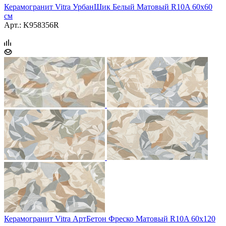
Керамогранит Vitra УрбанШик Белый Матовый R10A 60x60
см
Арт.: K958356R
Керамогранит Vitra АртБетон Фреско Матовый R10A 60x120