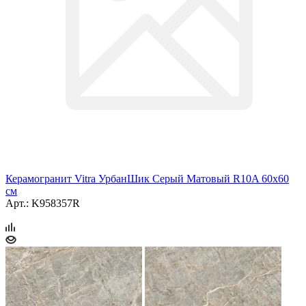
Керамогранит Vitra УрбанШик Серый Матовый R10A 60x60
см
Арт.: K958357R