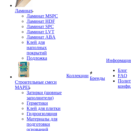
Ламинат
Ламинат MSPC
Ламинат HDF
Ламинат SPC
Ламинат LVT
Ламинат ABA
Клей для
наполных
покрытий
Подложка
Информаци
Блог
Коллекции
FAQ
Бренды
Полит
Строительные смеси
конфи
MAPEI
Затирки (шовные
заполнители)
Герметики
Клей для плитки
Гидроизоляция
Материалы для
подготовки
оснований