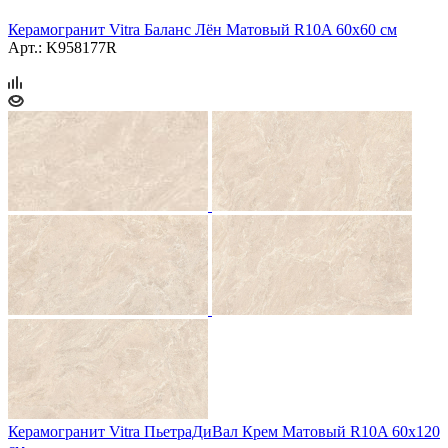
Керамогранит Vitra Баланс Лён Матовый R10A 60x60 см
Арт.: K958177R
Керамогранит Vitra ПьетраДиВал Крем Матовый R10A 60x120