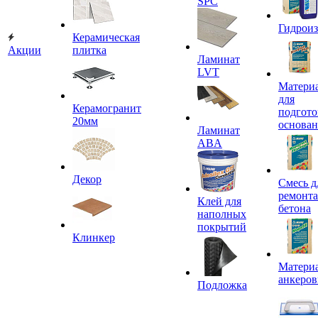
SPC
Гидроиз
Керамическая
Акции
плитка
Ламинат
LVT
Матери
для
Керамогранит
подгото
20мм
основа
Ламинат
ABA
Декор
Смесь д
ремонта
Клей для
бетона
наполных
покрытий
Клинкер
Материа
анкеров
Подложка