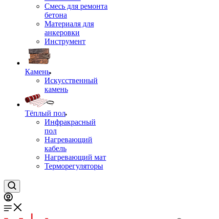
Смесь для ремонта
бетона
Материаля для
анкеровки
Инструмент
Камень
Искусственный
камень
Тёплый пол
Инфракрасный
пол
Нагревающий
кабель
Нагревающий мат
Терморегуляторы