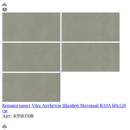
Керамогранит Vitra АртБетон Шалфей Матовый R10A 60x120
см
Арт.: K958350R