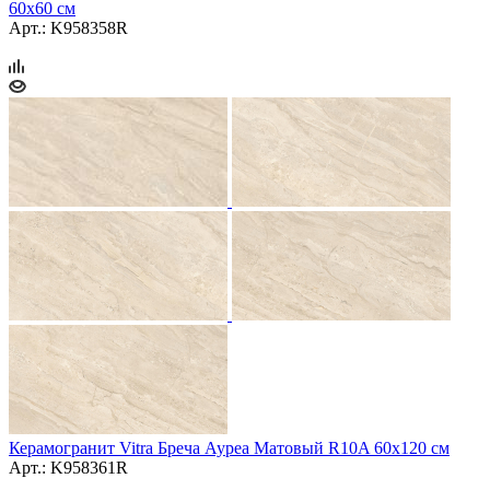
60x60 см
Арт.: K958358R
Керамогранит Vitra Бреча Ауреа Матовый R10A 60x120 см
Арт.: K958361R