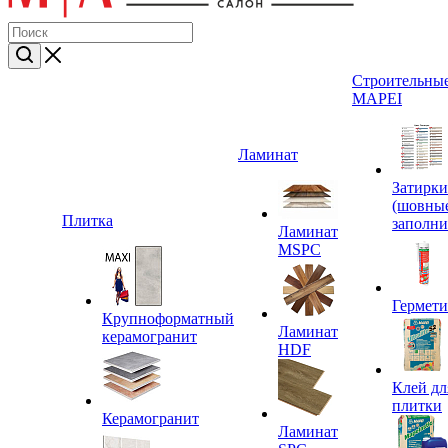
Строительные
MAPEI
Ламинат
Затирки
(шовны
Плитка
заполни
Ламинат
MSPC
Гермет
Крупноформатный
Ламинат
керамогранит
HDF
Клей дл
плитки
Керамогранит
Ламинат