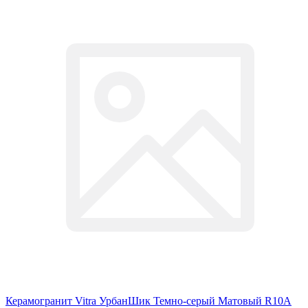
Керамогранит Vitra УрбанШик Темно-серый Матовый R10A