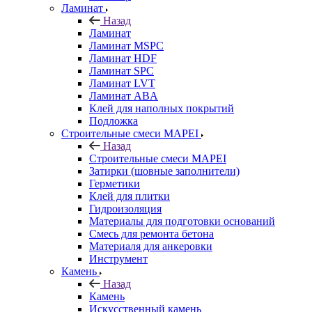
Ламинат
Назад
Ламинат
Ламинат MSPC
Ламинат HDF
Ламинат SPC
Ламинат LVT
Ламинат ABA
Клей для наполных покрытий
Подложка
Строительные смеси MAPEI
Назад
Строительные смеси MAPEI
Затирки (шовные заполнители)
Герметики
Клей для плитки
Гидроизоляция
Материалы для подготовки оснований
Смесь для ремонта бетона
Материаля для анкеровки
Инструмент
Камень
Назад
Камень
Искусственный камень