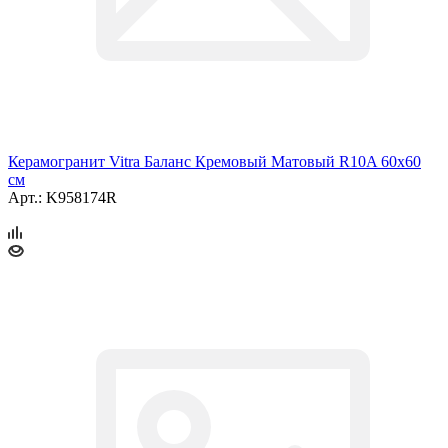
Керамогранит Vitra Баланс Кремовый Матовый R10A 60x60
см
Арт.: K958174R