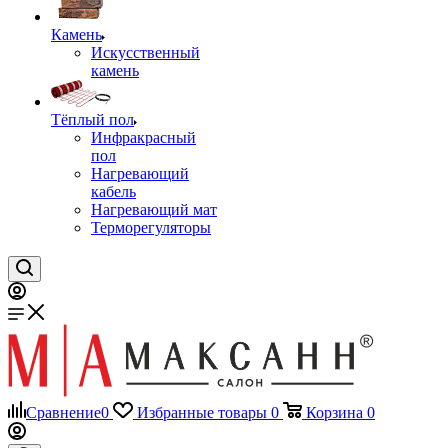
Камень
Искусственный
камень
Тёплый пол
Инфракрасный
пол
Нагревающий
кабель
Нагревающий мат
Терморегуляторы
Сравнение
0
Избранные товары
0
Корзина
0