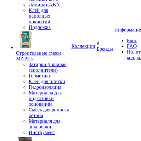
Ламинат ABA
Клей для
наполных
покрытий
Подложка
Информаци
Блог
Коллекции
FAQ
Бренды
Полит
Строительные смеси
конфи
MAPEI
Затирки (шовные
заполнители)
Герметики
Клей для плитки
Гидроизоляция
Материалы для
подготовки
оснований
Смесь для ремонта
бетона
Материаля для
анкеровки
Инструмент