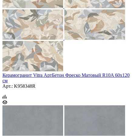
Керамогранит Vitra АртБетон Фреско Матовый R10A 60x120
см
Арт.: K958348R