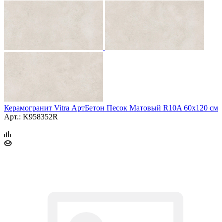
Керамогранит Vitra АртБетон Песок Матовый R10A 60x120 см
Арт.: K958352R