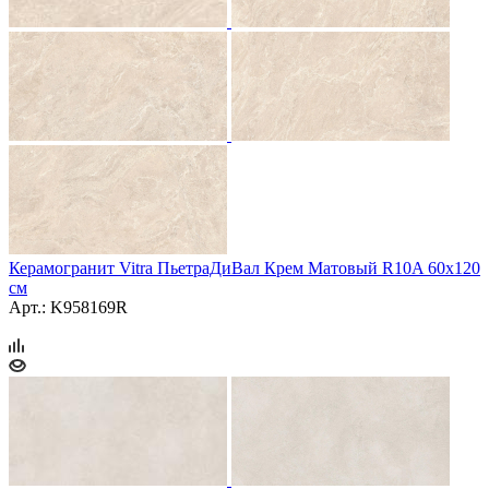
Керамогранит Vitra ПьетраДиВал Крем Матовый R10A 60x120
см
Арт.: K958169R