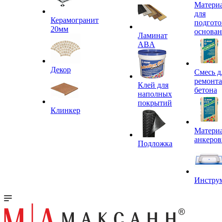
Матери
для
Керамогранит
подгото
20мм
основа
Ламинат
ABA
Декор
Смесь д
ремонта
Клей для
бетона
наполных
покрытий
Клинкер
Материа
анкеров
Подложка
Инстру