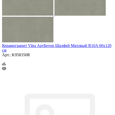
Керамогранит Vitra АртБетон Шалфей Матовый R10A 60x120
см
Арт.: K958350R