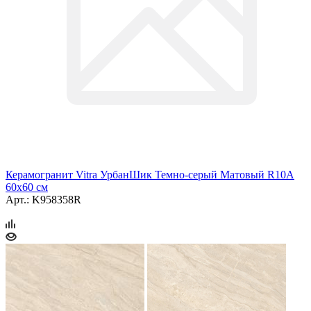
Керамогранит Vitra УрбанШик Темно-серый Матовый R10A
60x60 см
Арт.: K958358R