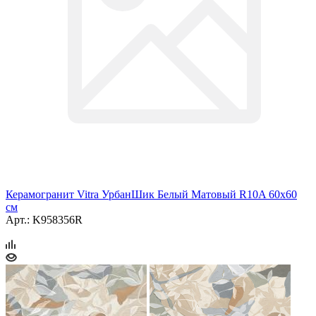
Керамогранит Vitra УрбанШик Белый Матовый R10A 60x60
см
Арт.: K958356R