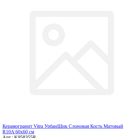
Керамогранит Vitra УрбанШик Слоновая Кость Матовый
R10A 60x60 см
Арт.: K958355R