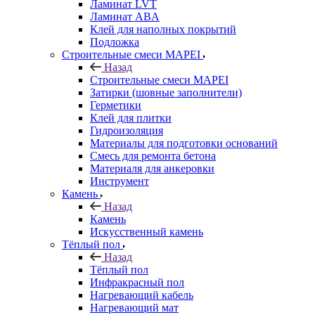
Ламинат LVT
Ламинат ABA
Клей для наполных покрытий
Подложка
Строительные смеси MAPEI
Назад
Строительные смеси MAPEI
Затирки (шовные заполнители)
Герметики
Клей для плитки
Гидроизоляция
Материалы для подготовки оснований
Смесь для ремонта бетона
Материаля для анкеровки
Инструмент
Камень
Назад
Камень
Искусственный камень
Тёплый пол
Назад
Тёплый пол
Инфракрасный пол
Нагревающий кабель
Нагревающий мат