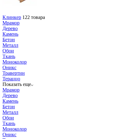
Клинкер
122 товара
Мрамор
Дерево
Камень
Бетон
Металл
Обои
Ткань
Моноколор
Оникс
Травертин
Тераццо
Показать еще
Мрамор
Дерево
Камень
Бетон
Металл
Обои
Ткань
Моноколор
Оникс