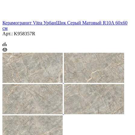
Керамогранит Vitra УрбанШик Серый Матовый R10A 60x60
см
Арт.: K958357R