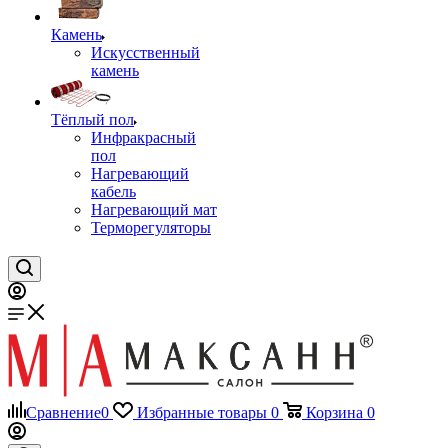
Камень
Искусственный
камень
Тёплый пол
Инфракрасный
пол
Нагревающий
кабель
Нагревающий мат
Терморегуляторы
Сравнение
0
Избранные товары
0
Корзина
0