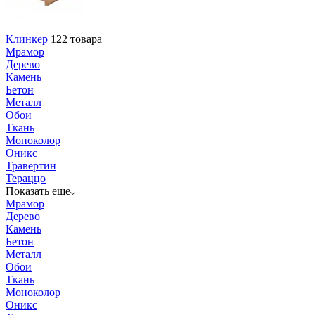
Клинкер
122 товара
Мрамор
Дерево
Камень
Бетон
Металл
Обои
Ткань
Моноколор
Оникс
Травертин
Тераццо
Показать еще
Мрамор
Дерево
Камень
Бетон
Металл
Обои
Ткань
Моноколор
Оникс