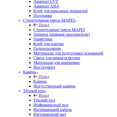
Ламинат LVT
Ламинат ABA
Клей для наполных покрытий
Подложка
Строительные смеси MAPEI
Назад
Строительные смеси MAPEI
Затирки (шовные заполнители)
Герметики
Клей для плитки
Гидроизоляция
Материалы для подготовки оснований
Смесь для ремонта бетона
Материаля для анкеровки
Инструмент
Камень
Назад
Камень
Искусственный камень
Тёплый пол
Назад
Тёплый пол
Инфракрасный пол
Нагревающий кабель
Нагревающий мат