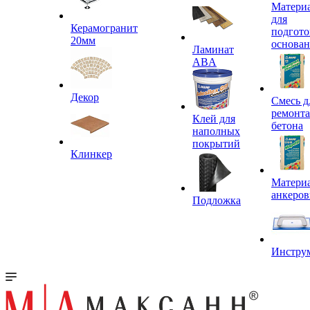
Матери
для
Керамогранит
подгото
20мм
основа
Ламинат
ABA
Декор
Смесь д
ремонта
Клей для
бетона
наполных
покрытий
Клинкер
Материа
анкеров
Подложка
Инстру