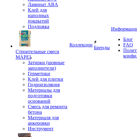
Ламинат ABA
Клей для
наполных
покрытий
Подложка
Информаци
Блог
Коллекции
FAQ
Бренды
Полит
Строительные смеси
конфи
MAPEI
Затирки (шовные
заполнители)
Герметики
Клей для плитки
Гидроизоляция
Материалы для
подготовки
оснований
Смесь для ремонта
бетона
Материаля для
анкеровки
Инструмент