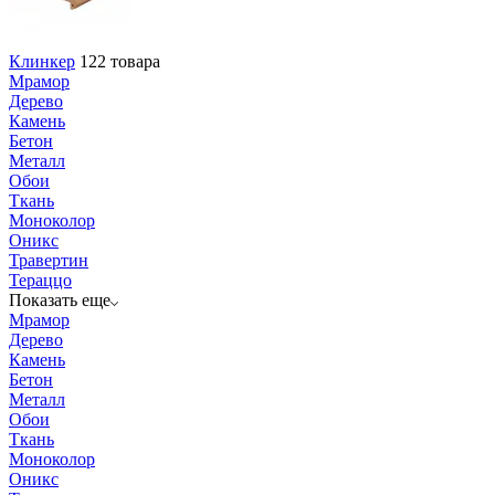
Клинкер
122 товара
Мрамор
Дерево
Камень
Бетон
Металл
Обои
Ткань
Моноколор
Оникс
Травертин
Тераццо
Показать еще
Мрамор
Дерево
Камень
Бетон
Металл
Обои
Ткань
Моноколор
Оникс