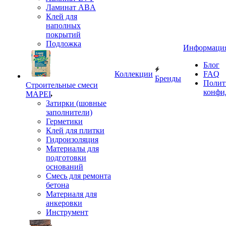
Ламинат ABA
Клей для
наполных
покрытий
Подложка
Информаци
Блог
Коллекции
FAQ
Бренды
Полит
Строительные смеси
конфи
MAPEI
Затирки (шовные
заполнители)
Герметики
Клей для плитки
Гидроизоляция
Материалы для
подготовки
оснований
Смесь для ремонта
бетона
Материаля для
анкеровки
Инструмент