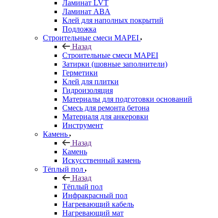
Ламинат LVT
Ламинат ABA
Клей для наполных покрытий
Подложка
Строительные смеси MAPEI
Назад
Строительные смеси MAPEI
Затирки (шовные заполнители)
Герметики
Клей для плитки
Гидроизоляция
Материалы для подготовки оснований
Смесь для ремонта бетона
Материаля для анкеровки
Инструмент
Камень
Назад
Камень
Искусственный камень
Тёплый пол
Назад
Тёплый пол
Инфракрасный пол
Нагревающий кабель
Нагревающий мат