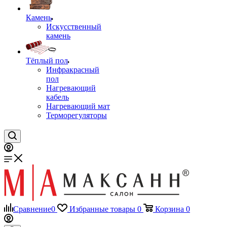
Камень
Искусственный
камень
Тёплый пол
Инфракрасный
пол
Нагревающий
кабель
Нагревающий мат
Терморегуляторы
Сравнение
0
Избранные товары
0
Корзина
0