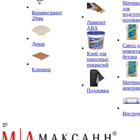
Матери
для
Керамогранит
подгото
20мм
основа
Ламинат
ABA
Декор
Смесь д
ремонта
Клей для
бетона
наполных
покрытий
Клинкер
Материа
анкеров
Подложка
Инстру