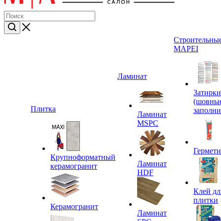
Строительные
MAPEI
Ламинат
Затирки
(шовны
Плитка
заполни
Ламинат
MSPC
Гермет
Крупноформатный
Ламинат
керамогранит
HDF
Клей дл
плитки
Керамогранит
Ламинат