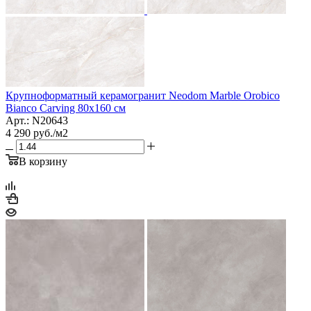
Крупноформатный керамогранит Neodom Marble Orobico
Bianco Carving 80x160 см
Арт.: N20643
4 290
руб.
/м2
В корзину