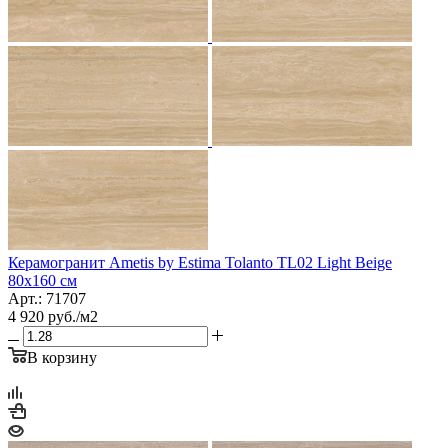
Керамогранит Ametis by Estima Tolanto TL02 Light Beige
80x160 см
Арт.: 71707
4 920
руб.
/м2
В корзину