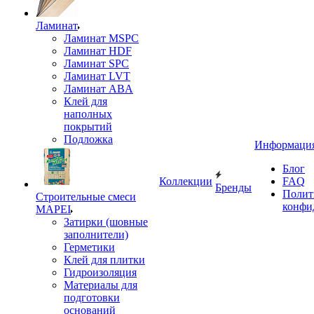
Ламинат
Ламинат MSPC
Ламинат HDF
Ламинат SPC
Ламинат LVT
Ламинат ABA
Клей для
наполных
покрытий
Подложка
Информаци
Блог
Коллекции
FAQ
Бренды
Полит
Строительные смеси
конфи
MAPEI
Затирки (шовные
заполнители)
Герметики
Клей для плитки
Гидроизоляция
Материалы для
подготовки
оснований