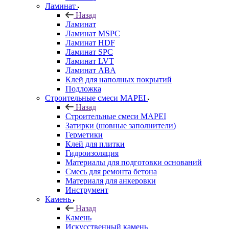
Ламинат
Назад
Ламинат
Ламинат MSPC
Ламинат HDF
Ламинат SPC
Ламинат LVT
Ламинат ABA
Клей для наполных покрытий
Подложка
Строительные смеси MAPEI
Назад
Строительные смеси MAPEI
Затирки (шовные заполнители)
Герметики
Клей для плитки
Гидроизоляция
Материалы для подготовки оснований
Смесь для ремонта бетона
Материаля для анкеровки
Инструмент
Камень
Назад
Камень
Искусственный камень