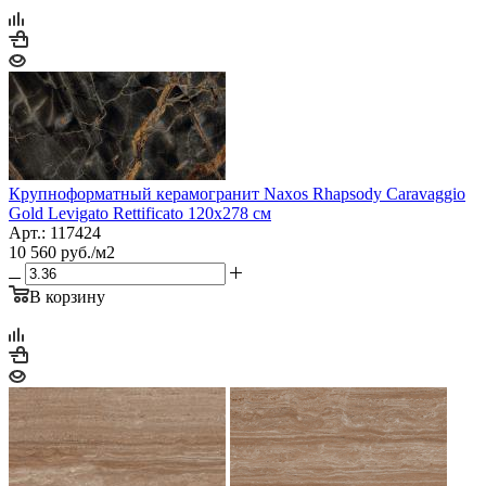
Крупноформатный керамогранит Naxos Rhapsody Caravaggio
Gold Levigato Rettificato 120x278 см
Арт.: 117424
10 560
руб.
/м2
В корзину