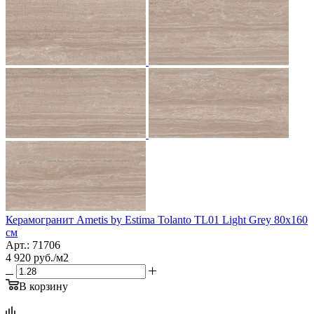
Керамогранит Ametis by Estima Tolanto TL01 Light Grey 80x160
см
Арт.: 71706
4 920
руб.
/м2
В корзину