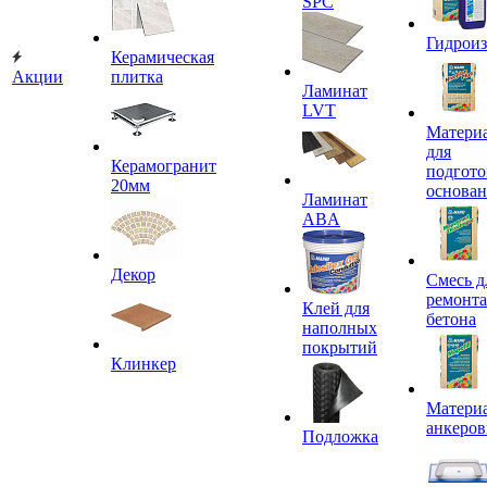
SPC
Гидроиз
Керамическая
Акции
плитка
Ламинат
LVT
Матери
для
Керамогранит
подгото
20мм
основа
Ламинат
ABA
Декор
Смесь д
ремонта
Клей для
бетона
наполных
покрытий
Клинкер
Материа
анкеров
Подложка