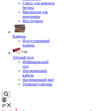
Смесь для ремонта
бетона
Материаля для
анкеровки
Инструмент
Камень
Искусственный
камень
Тёплый пол
Инфракрасный
пол
Нагревающий
кабель
Нагревающий мат
Терморегуляторы